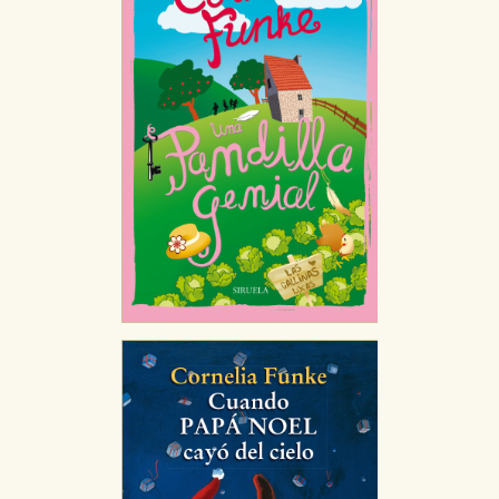
Cookies necesarias
Estas cookies son necesarias para que nuestro sitio
web funcione y no es posible deshabilitarlas desde
nuestro sistema. Es posible hacerlo desde el
navegador, pero en ese caso es posible que algunas
áreas de nuestra web dejen de funcionar
correctamente.
Cookies de rendimiento y analíticas
Estas cookies se utilizan para mejorar su experiencia
de navegación y optimizar el funcionamiento de
nuestro sitio web. Almacenan configuraciones de
servicios para que no tenga que reconfigurarlos cada
vez que nos visita. La información es agregada y, por lo
tanto, es anónima.
Cookies de publicidad y redes sociales
Estas cookies son gestionadas por nuestros socios
publicitarios y se utilizan para mostrar publicidad
relevante para sus intereses en otros sitios. No
almacenan directamente información personal sino
que se basan en la identificación única de su
navegador y dispositivo de internet.
GUARDAR CONFIGURACIÓN