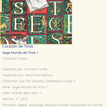
Corazón de Tinta
Saga Mundo de Tinta 1
Cornelia Funke
Ilustrado por:
Cornelia Funke
Traducido por:
Rosa Pilar Blanco
Colección:
Las Tres Edades / Biblioteca Funke 4
Serie:
Saga Mundo de Tinta 1
ISBN:
978-84-9841-681-7
Edición:
1ª, 2012
Formato:
Digital: descarga, Amazon Kindle (Disponible en
EPUB
)