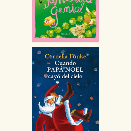
HABILITAR TODO
RECHAZAR TODO
Cookies necesarias
Estas cookies son necesarias para que nuestro sitio web
funcione y no es posible deshabilitarlas desde nuestro
sistema. Es posible hacerlo desde el navegador, pero en
ese caso es posible que algunas áreas de nuestra web
dejen de funcionar correctamente.
Cookies de rendimiento y analíticas
Estas cookies se utilizan para mejorar su experiencia de
navegación y optimizar el funcionamiento de nuestro
sitio web. Almacenan configuraciones de servicios para
que no tenga que reconfigurarlos cada vez que nos
visita. La información es agregada y, por lo tanto, es
anónima.
Cookies de publicidad y redes sociales
Estas cookies son gestionadas por nuestros socios
publicitarios y se utilizan para mostrar publicidad
relevante para sus intereses en otros sitios. No
almacenan directamente información personal sino
que se basan en la identificación única de su navegador
y dispositivo de internet.