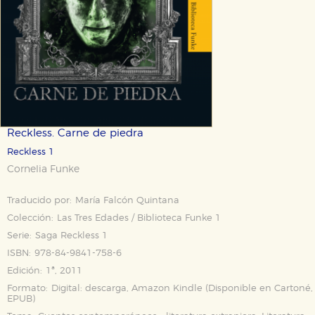
Reckless. Carne de piedra
Reckless 1
Cornelia Funke
Traducido por:
María Falcón Quintana
Colección:
Las Tres Edades / Biblioteca Funke 1
Serie:
Saga Reckless 1
ISBN:
978-84-9841-758-6
Edición:
1ª, 2011
Formato:
Digital: descarga, Amazon Kindle (Disponible en
Cartoné
,
EPUB
)