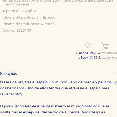
Tema:
Cuentos contemporáneos - literatura extranjera, Literatura
infantil y juvenil
A partir de:
12 años
Idioma de publicación:
Español
Idioma de traducción:
Alemán
Código:
80251001
Cartoné 19,95 €
COMPRAR
eBook 11,99 €
COMPRAR
Sinopsis
Érase una vez, tras el espejo, un mundo lleno de magia y peligros... y
dos hermanos. Uno de ellos tendrá que atravesar el espejo para
salvar al otro.
El joven Jacob Reckless ha descubierto el mundo mágico que se
oculta tras el espejo del despacho de su padre. Años después