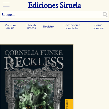
Ediciones Siruela
Suscripción a
Cómo
Compra
Lista de
Registro
online
deseos
novedades
comprar