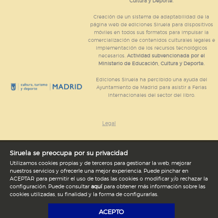
Cultura y Deporte.
Creación de un sistema de adaptabilidad de la
página web de ediciones Siruela para dispositivos
móviles en todos sus formatos para impulsar la
comercialización de contenidos culturales legales e
implementación de los recursos tecnológicos
necesarios.
Actividad subvencionada por el
Ministerio de Educación, Cultura y Deporte.
Ediciones Siruela ha percibido una ayuda del
Ayuntamiento de Madrid para asistir a Ferias
Internacionales del sector del libro.
Legal
Siruela se preocupa por su privacidad
Utilizamos cookies propias y de terceros para gestionar la web, mejorar
nuestros servicios y ofrecerle una mejor experiencia. Puede pinchar en
ACEPTAR para permitir el uso de todas las cookies o modificar y/o rechazar la
configuración. Puede consultar
aquí
para obtener más información sobre las
cookies utilizadas, su finalidad y la forma de configurarlas.
ACEPTO