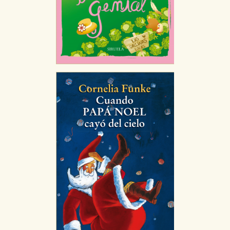
nuestro sistema. Es posible hacerlo desde el
navegador, pero en ese caso es posible que algunas
áreas de nuestra web dejen de funcionar
correctamente.
Cookies de rendimiento y analíticas
Estas cookies se utilizan para mejorar su experiencia
de navegación y optimizar el funcionamiento de
nuestro sitio web. Almacenan configuraciones de
servicios para que no tenga que reconfigurarlos cada
vez que nos visita. La información es agregada y, por lo
tanto, es anónima.
Cookies de publicidad y redes sociales
Estas cookies son gestionadas por nuestros socios
publicitarios y se utilizan para mostrar publicidad
relevante para sus intereses en otros sitios. No
almacenan directamente información personal sino
que se basan en la identificación única de su
navegador y dispositivo de internet.
GUARDAR CONFIGURACIÓN
Puede consultar nuestra
política de cookies