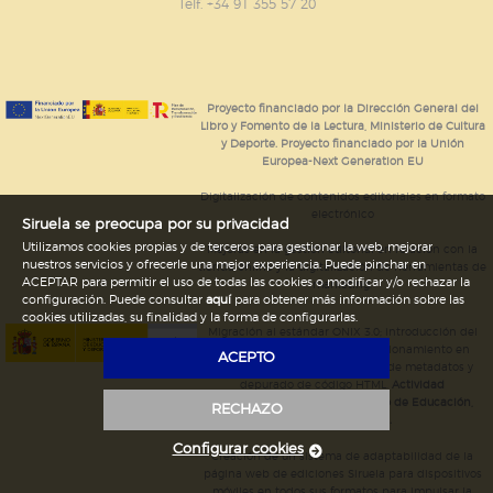
GUARDAR CONFIGURACIÓN
Telf. +34 91 355 57 20
Puede consultar nuestra
política de cookies
Proyecto financiado por la Dirección General del
Libro y Fomento de la Lectura, Ministerio de Cultura
y Deporte. Proyecto financiado por la Unión
Europea-Next Generation EU
Digitalización de contenidos editoriales en formato
electrónico
Siruela se preocupa por su privacidad
Utilizamos cookies propias y de terceros para gestionar la web, mejorar
Mejoras en la gestión editorial en relación con la
nuestros servicios y ofrecerle una mejor experiencia. Puede pinchar en
tienda online y la digitalización de herramientas de
ACEPTAR para permitir el uso de todas las cookies o modificar y/o rechazar la
marketing.
configuración. Puede consultar
aquí
para obtener más información sobre las
cookies utilizadas, su finalidad y la forma de configurarlas.
Migración al estándar ONIX 3.0; introducción del
estándar ISNI; mejora del posicionamiento en
ACEPTO
Google; ampliación de campos de metadatos y
depurado de código HTML.
Actividad
subvencionada por el Ministerio de Educación,
RECHAZO
Cultura y Deporte.
Configurar cookies
Creación de un sistema de adaptabilidad de la
página web de ediciones Siruela para dispositivos
móviles en todos sus formatos para impulsar la