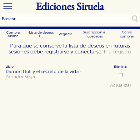
Ediciones Siruela
Suscripción a
Cómo
Compra
Lista de deseos
Registro
online
(1)
novedades
comprar
Para que se conserve la lista de deseos en futuras
sesiones debe registrarse y conectarse.
Ir a registro
Libro
Eliminar
Ramon Llull y el secreto de la vida
-
Amador Vega
Actualizar
CONFIGURACIÓN DE COOKIES
HABILITAR TODO
RECHAZAR TODO