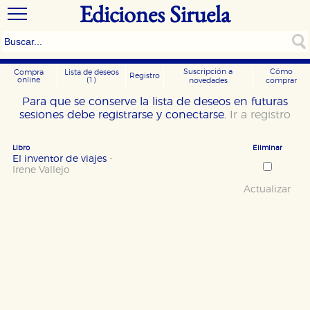
Ediciones Siruela
Suscripción a
Cómo
Compra
Lista de deseos
Registro
online
(1)
novedades
comprar
Para que se conserve la lista de deseos en futuras
sesiones debe registrarse y conectarse.
Ir a registro
Libro
Eliminar
El inventor de viajes
-
Irene Vallejo
Actualizar
CONFIGURACIÓN DE COOKIES
HABILITAR TODO
RECHAZAR TODO