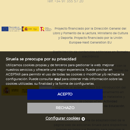
GUARDAR CONFIGURACIÓN
Telf. +34 91 355 57 20
Puede consultar nuestra
política de cookies
Proyecto financiado por la Dirección General del
Libro y Fomento de la Lectura, Ministerio de Cultura
y Deporte. Proyecto financiado por la Unión
Europea-Next Generation EU
Digitalización de contenidos editoriales en formato
electrónico
Siruela se preocupa por su privacidad
Utilizamos cookies propias y de terceros para gestionar la web, mejorar
Mejoras en la gestión editorial en relación con la
nuestros servicios y ofrecerle una mejor experiencia. Puede pinchar en
tienda online y la digitalización de herramientas de
ACEPTAR para permitir el uso de todas las cookies o modificar y/o rechazar la
marketing.
configuración. Puede consultar
aquí
para obtener más información sobre las
cookies utilizadas, su finalidad y la forma de configurarlas.
Migración al estándar ONIX 3.0; introducción del
estándar ISNI; mejora del posicionamiento en
ACEPTO
Google; ampliación de campos de metadatos y
depurado de código HTML.
Actividad
subvencionada por el Ministerio de Educación,
RECHAZO
Cultura y Deporte.
Configurar cookies
Creación de un sistema de adaptabilidad de la
página web de ediciones Siruela para dispositivos
móviles en todos sus formatos para impulsar la