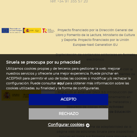
GUARDAR CONFIGURACIÓN
Telf. +34 91 355 57 20
Puede consultar nuestra
política de cookies
Proyecto financiado por la Dirección General del
Libro y Fomento de la Lectura, Ministerio de Cultura
y Deporte. Proyecto financiado por la Unión
Europea-Next Generation EU
Digitalización de contenidos editoriales en formato
electrónico
Siruela se preocupa por su privacidad
Utilizamos cookies propias y de terceros para gestionar la web, mejorar
Mejoras en la gestión editorial en relación con la
nuestros servicios y ofrecerle una mejor experiencia. Puede pinchar en
tienda online y la digitalización de herramientas de
ACEPTAR para permitir el uso de todas las cookies o modificar y/o rechazar la
marketing.
configuración. Puede consultar
aquí
para obtener más información sobre las
cookies utilizadas, su finalidad y la forma de configurarlas.
Migración al estándar ONIX 3.0; introducción del
estándar ISNI; mejora del posicionamiento en
ACEPTO
Google; ampliación de campos de metadatos y
depurado de código HTML.
Actividad
subvencionada por el Ministerio de Educación,
RECHAZO
Cultura y Deporte.
Configurar cookies
Creación de un sistema de adaptabilidad de la
página web de ediciones Siruela para dispositivos
móviles en todos sus formatos para impulsar la