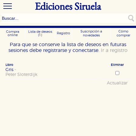
Ediciones Siruela
Suscripción a
Cómo
Compra
Lista de deseos
Registro
online
(1)
novedades
comprar
Para que se conserve la lista de deseos en futuras
sesiones debe registrarse y conectarse.
Ir a registro
Libro
Eliminar
Gris
-
Peter Sloterdijk
Actualizar
CONFIGURACIÓN DE COOKIES
HABILITAR TODO
RECHAZAR TODO