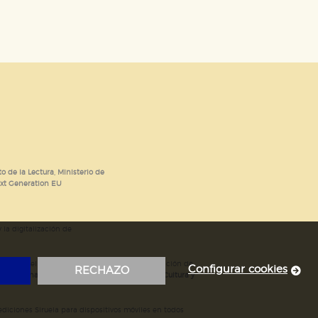
o de la Lectura, Ministerio de
ext Generation EU
 la digitalización de
; mejora del posicionamiento en Google; ampliación de
Configurar cookies
RECHAZO
ubvencionada por el Ministerio de Educación, Cultura y
iciones Siruela para dispositivos móviles en todos