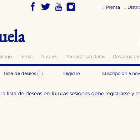
Prensa
Distr
uela
álogo
Temas
Autores
Primeros capítulos
Descarga de
Lista de deseos
(1)
Registro
Suscripción a no
la lista de deseos en futuras sesiones debe registrarse y 
OKIES
HABILITAR T