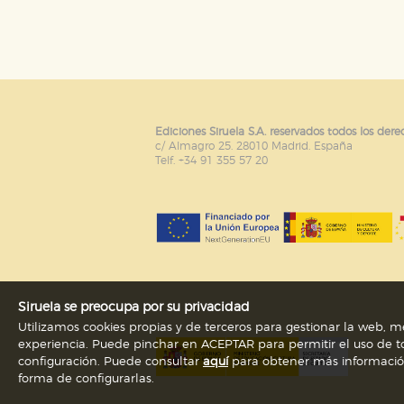
Puede consultar nuestra
política d
Ediciones Siruela S.A. reservados todos los dere
c/ Almagro 25. 28010 Madrid. España
Telf. +34 91 355 57 20
Siruela se preocupa por su privacidad
Utilizamos cookies propias y de terceros para gestionar la web, me
experiencia. Puede pinchar en ACEPTAR para permitir el uso de to
configuración. Puede consultar
aquí
para obtener más información s
forma de configurarlas.