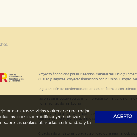
e cookies
chos.
Proyecto financiado por la Dirección General del Libro y Foment
Cultura y Deporte. Proyecto financiado por la Unión Europea-N
Digitalización de contenidos editoriales en formato electrónico
Mejoras en la gestión editorial en relación con la tienda online y
herramientas de marketing.
jorar nuestros servicios y ofrecerle una mejor
Migración al estándar ONIX 3.0; introducción del estándar ISNI
ACEPTO
das las cookies o modificar y/o rechazar la
campos de metadatos y depurado de código HTML.
Actividad s
obre las cookies utilizadas, su finalidad y la
Deporte.
Creación de un sistema de adaptabilidad de la página web de ed