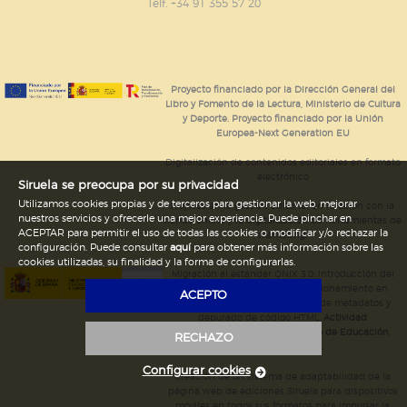
GUARDAR CONFIGURACIÓN
Telf. +34 91 355 57 20
Puede consultar nuestra
política de cookies
Proyecto financiado por la Dirección General del
Libro y Fomento de la Lectura, Ministerio de Cultura
y Deporte. Proyecto financiado por la Unión
Europea-Next Generation EU
Digitalización de contenidos editoriales en formato
electrónico
Siruela se preocupa por su privacidad
Utilizamos cookies propias y de terceros para gestionar la web, mejorar
Mejoras en la gestión editorial en relación con la
nuestros servicios y ofrecerle una mejor experiencia. Puede pinchar en
tienda online y la digitalización de herramientas de
ACEPTAR para permitir el uso de todas las cookies o modificar y/o rechazar la
marketing.
configuración. Puede consultar
aquí
para obtener más información sobre las
cookies utilizadas, su finalidad y la forma de configurarlas.
Migración al estándar ONIX 3.0; introducción del
estándar ISNI; mejora del posicionamiento en
ACEPTO
Google; ampliación de campos de metadatos y
depurado de código HTML.
Actividad
subvencionada por el Ministerio de Educación,
RECHAZO
Cultura y Deporte.
Configurar cookies
Creación de un sistema de adaptabilidad de la
página web de ediciones Siruela para dispositivos
móviles en todos sus formatos para impulsar la