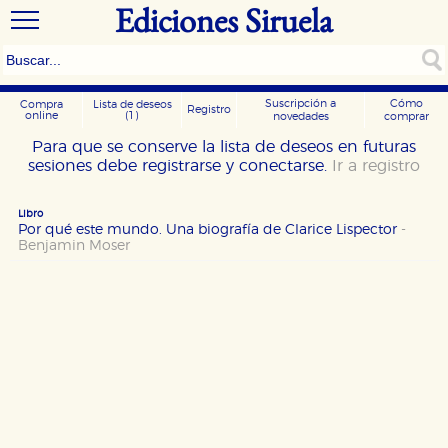
Ediciones Siruela
Suscripción a
Cómo
Compra
Lista de deseos
Registro
online
(1)
novedades
comprar
Para que se conserve la lista de deseos en futuras
sesiones debe registrarse y conectarse.
Ir a registro
Libro
Por qué este mundo. Una biografía de Clarice Lispector
-
Benjamin Moser
CONFIGURACIÓN DE COOKIES
HABILITAR TODO
RECHAZAR TODO