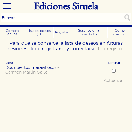
Ediciones Siruela
Suscripción a
Cómo
Compra
Lista de deseos
Registro
online
(1)
novedades
comprar
Para que se conserve la lista de deseos en futuras
sesiones debe registrarse y conectarse.
Ir a registro
Libro
Eliminar
Dos cuentos maravillosos
-
Carmen Martín Gaite
Actualizar
CONFIGURACIÓN DE COOKIES
HABILITAR TODO
RECHAZAR TODO