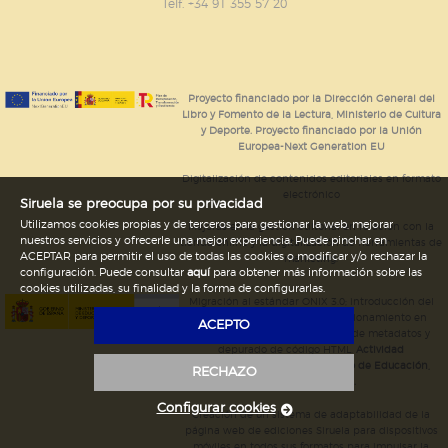
GUARDAR CONFIGURACIÓN
Telf. +34 91 355 57 20
Puede consultar nuestra
política de cookies
Proyecto financiado por la Dirección General del
Libro y Fomento de la Lectura, Ministerio de Cultura
y Deporte. Proyecto financiado por la Unión
Europea-Next Generation EU
Digitalización de contenidos editoriales en formato
electrónico
Siruela se preocupa por su privacidad
Utilizamos cookies propias y de terceros para gestionar la web, mejorar
Mejoras en la gestión editorial en relación con la
nuestros servicios y ofrecerle una mejor experiencia. Puede pinchar en
tienda online y la digitalización de herramientas de
ACEPTAR para permitir el uso de todas las cookies o modificar y/o rechazar la
marketing.
configuración. Puede consultar
aquí
para obtener más información sobre las
cookies utilizadas, su finalidad y la forma de configurarlas.
Migración al estándar ONIX 3.0; introducción del
estándar ISNI; mejora del posicionamiento en
ACEPTO
Google; ampliación de campos de metadatos y
depurado de código HTML.
Actividad
subvencionada por el Ministerio de Educación,
RECHAZO
Cultura y Deporte.
Configurar cookies
Creación de un sistema de adaptabilidad de la
página web de ediciones Siruela para dispositivos
móviles en todos sus formatos para impulsar la