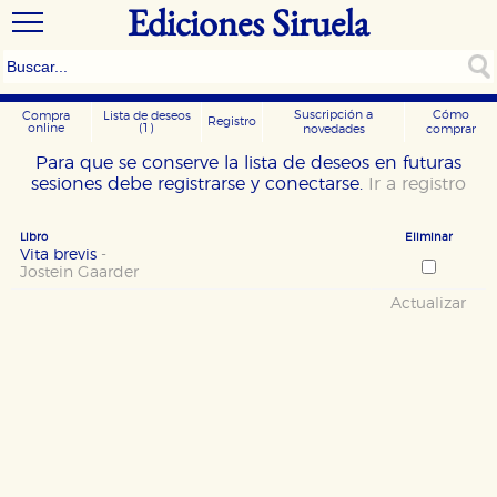
Ediciones Siruela
Suscripción a
Cómo
Compra
Lista de deseos
Registro
online
(1)
novedades
comprar
Para que se conserve la lista de deseos en futuras
sesiones debe registrarse y conectarse.
Ir a registro
Libro
Eliminar
Vita brevis
-
Jostein Gaarder
Actualizar
CONFIGURACIÓN DE COOKIES
HABILITAR TODO
RECHAZAR TODO