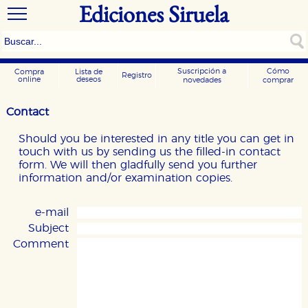
Ediciones Siruela
Suscripción a
Cómo
Compra
Lista de
Registro
online
deseos
novedades
comprar
Contact
Should you be interested in any title you can get in
touch with us by sending us the filled-in contact
form. We will then gladfully send you further
information and/or examination copies.
e-mail
Subject
Comment
CONFIGURACIÓN DE COOKIES