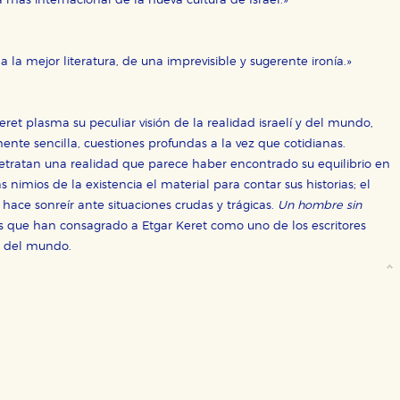
a más internacional de la nueva cultura de Israel.»
 la mejor literatura, de una imprevisible y sugerente ironía.»
ret plasma su peculiar visión de la realidad israelí y del mundo,
te sencilla, cuestiones profundas a la vez que cotidianas.
etratan una realidad que parece haber encontrado su equilibrio en
nimios de la existencia el material para contar sus historias; el
 hace sonreír ante situaciones crudas y trágicas.
Un hombre sin
 que han consagrado a Etgar Keret como uno de los escritores
s del mundo.
OKIES
HABILITAR T