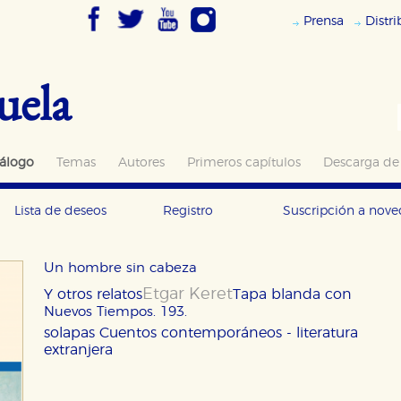
Prensa
Distr
uela
álogo
Temas
Autores
Primeros capítulos
Descarga de
Lista de deseos
Registro
Suscripción a nov
Un hombre sin cabeza
Etgar Keret
Y otros relatos
Tapa blanda con
Nuevos Tiempos. 193.
solapas
Cuentos contemporáneos - literatura
extranjera