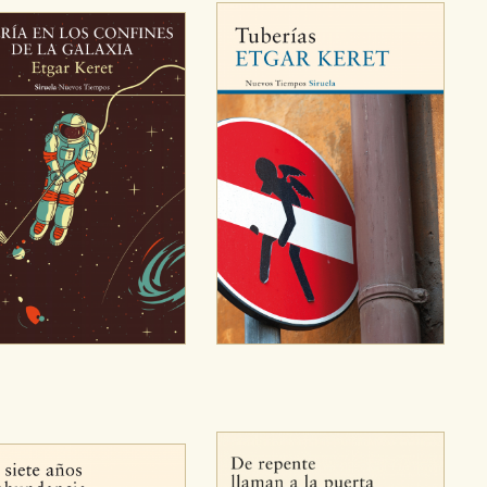
ra que nuestro sitio web funcione y no es posible deshabilitarlas 
ero en ese caso es posible que algunas áreas de nuestra web deje
ticas
 mejorar su experiencia de navegación y optimizar el funcionamie
ara que no tenga que reconfigurarlos cada vez que nos visita. La i
sociales
or nuestros socios publicitarios y se utilizan para mostrar publici
ectamente información personal sino que se basan en la identific
CIÓN
e cookies