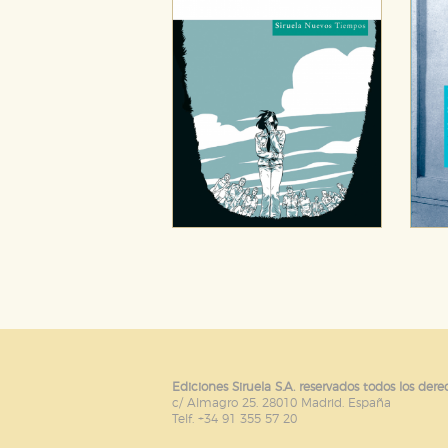
Ediciones Siruela S.A. reservados todos los dere
c/ Almagro 25. 28010 Madrid. España
Telf. +34 91 355 57 20