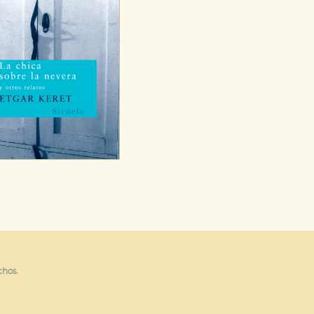
chos.