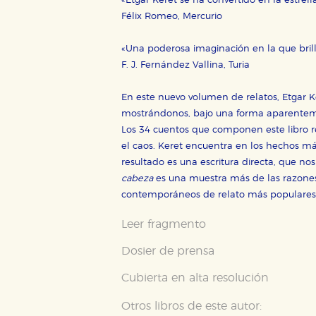
«Etgar Keret se ha convertido en la estrell
Félix Romeo, Mercurio
«Una poderosa imaginación en la que brilla
F. J. Fernández Vallina, Turia
En este nuevo volumen de relatos, Etgar Ke
mostrándonos, bajo una forma aparentemen
Los 34 cuentos que componen este libro r
el caos. Keret encuentra en los hechos más 
resultado es una escritura directa, que nos
cabeza
es una muestra más de las razones
contemporáneos de relato más populare
Leer fragmento
Dosier de prensa
Cubierta en alta resolución
CONFIGURACIÓN DE CO
Otros libros de este autor: