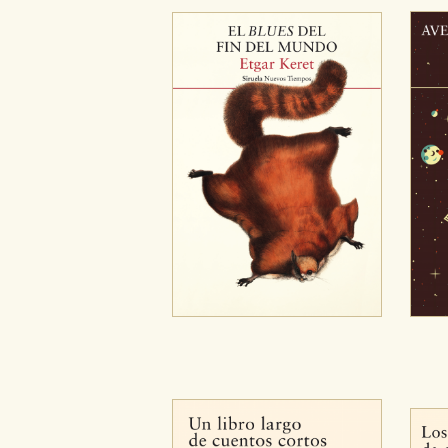
Cookies necesarias
Estas cookies son necesarias pa
hacerlo desde el navegador, p
Cookies de rendimiento y analí
Estas cookies se utilizan para
configuraciones de servicios p
tanto, es anónima.
Cookies de publicidad y redes 
Estas cookies son gestionadas p
otros sitios. No almacenan dir
dispositivo de internet.
GUARDAR CONFIGURA
Puede consultar nuestra
política d