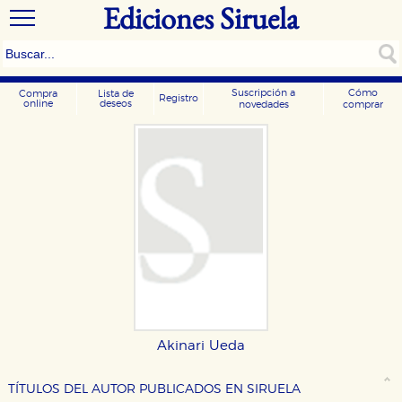
Ediciones Siruela
Suscripción a
Cómo
Compra
Lista de
Registro
online
deseos
novedades
comprar
CONFIGURACIÓN DE COOKIES
Akinari Ueda
HABILITAR TODO
RECHAZAR TODO
TÍTULOS DEL AUTOR PUBLICADOS EN SIRUELA