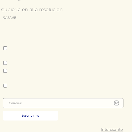
Cookies de publicidad y redes sociales
Cubierta en alta resolución
Estas cookies son gestionadas por nuestros socios
publicitarios y se utilizan para mostrar publicidad
AVÍSAME
relevante para sus intereses en otros sitios. No
almacenan directamente información personal sino
Deseo recibir información cuando se produzcan novedades
que se basan en la identificación única de su
editoriales sobre:
navegador y dispositivo de internet.
Autor:
Wolfgang Herrndorf
GUARDAR CONFIGURACIÓN
Tema:
Literatura infantil y juvenil
Novela contemporánea - literatura extranjera
Puede consultar nuestra
política de cookies
Colección:
Colección Escolar
Suscribirme
Interesante