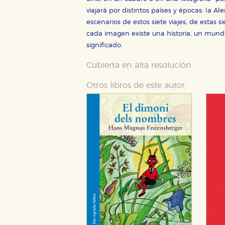
viajará por distintos países y épocas: la Al
escenarios de estos siete viajes, de estas
CONFIGURACIÓN DE CO
cada imagen existe una historia, un mund
significado.
Cubierta en alta resolución
Cookies necesarias
Otros libros de este autor:
Estas cookies son necesarias pa
hacerlo desde el navegador, p
Cookies de rendimiento y analí
Estas cookies se utilizan para
configuraciones de servicios p
tanto, es anónima.
Cookies de publicidad y redes 
Estas cookies son gestionadas p
otros sitios. No almacenan dir
dispositivo de internet.
GUARDAR CONFIGURA