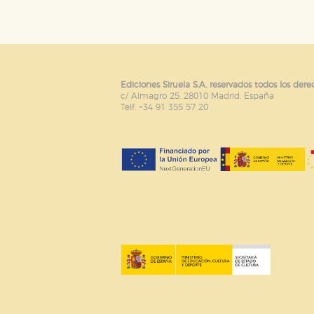
Ediciones Siruela S.A. reservados todos los dere
c/ Almagro 25. 28010 Madrid. España
Telf. +34 91 355 57 20