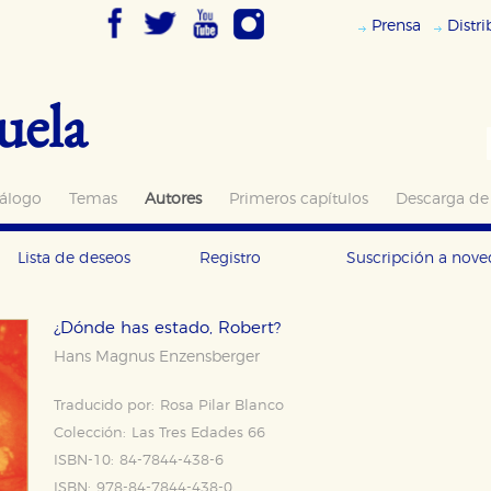
Prensa
Distr
uela
álogo
Temas
Autores
Primeros capítulos
Descarga de
Lista de deseos
Registro
Suscripción a nov
¿Dónde has estado, Robert?
Hans Magnus Enzensberger
Traducido por:
Rosa Pilar Blanco
Colección:
Las Tres Edades 66
ISBN-10:
84-7844-438-6
ISBN:
978-84-7844-438-0