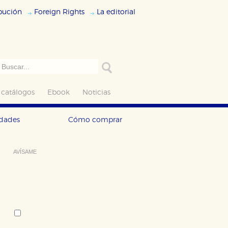
ibución
Foreign Rights
La editorial
 catálogos
Ebook
Noticias
edades
Cómo comprar
AVÍSAME
Deseo recibir información cuando se
produzcan novedades editoriales
sobre:
Autor:
Hans Magnus Enzensberger
Tema: