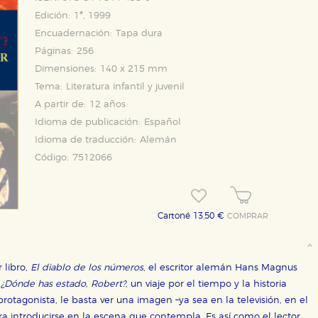
Edición:
1ª, 1999
Encuadernación:
Tapa dura
Páginas:
256
Dimensiones:
140 x 215 mm
Tema:
Literatura infantil y juvenil
A partir de:
12 años
Idioma de publicación:
Español
Idioma de traducción:
Alemán
Código:
7512066
Cartoné 13,50 €
COMPRAR
 libro,
El diablo de los números
, el escritor alemán Hans Magnus
n
¿Dónde has estado, Robert?
, un viaje por el tiempo y la historia
protagonista, le basta ver una imagen –ya sea en la televisión, en el
ra introducirse en la escena que contempla. Es así como el lector