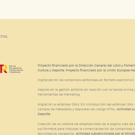
chos.
Proyecto financiado por la Dirección General del Libro y Foment
Cultura y Deporte. Proyecto financiado por la Unión Europea-N
Digitalización de contenidos editoriales en formato electrónico
Mejoras en la gestión editorial en relación con la tienda online y
herramientas de marketing.
Migración al estándar ONIX 3.0; introducción del estándar ISNI
campos de metadatos y depurado de código HTML.
Actividad s
Deporte.
Creación de un sistema de adaptabilidad de la página web de ed
sus formatos para impulsar la comercialización de contenidos c
tecnológicos necesarios.
Actividad subvencionada por el Ministe