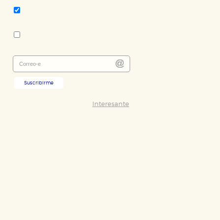
Literatura infantil y juvenil
Colección:
Las Tres Edades
Suscribirme
Interesante