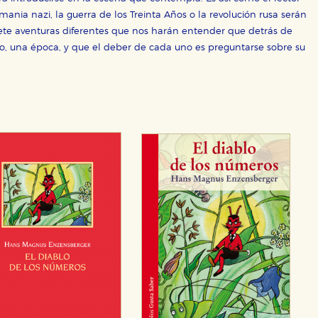
emania nazi, la guerra de los Treinta Años o la revolución rusa serán
 siete aventuras diferentes que nos harán entender que detrás de
OKIES
HABILITAR T
o, una época, y que el deber de cada uno es preguntarse sobre su
ra que nuestro sitio web funcione y no es posible deshabilitarlas 
ero en ese caso es posible que algunas áreas de nuestra web deje
ticas
 mejorar su experiencia de navegación y optimizar el funcionamie
ara que no tenga que reconfigurarlos cada vez que nos visita. La i
sociales
or nuestros socios publicitarios y se utilizan para mostrar publici
ectamente información personal sino que se basan en la identific
CIÓN