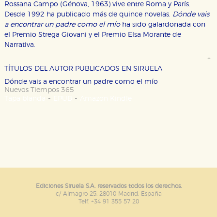
Rossana Campo (Génova, 1963) vive entre Roma y París.
CONFIGURACIÓN DE COOKIES
Desde 1992 ha publicado más de quince novelas.
Dónde vais
a encontrar un padre como el mío
ha sido galardonada con
HABILITAR TODO
RECHAZAR TODO
el Premio Strega Giovani y el Premio Elsa Morante de
Narrativa.
Cookies necesarias
TÍTULOS DEL AUTOR PUBLICADOS EN SIRUELA
Estas cookies son necesarias para que nuestro sitio
Dónde vais a encontrar un padre como el mío
web funcione y no es posible deshabilitarlas desde
Nuevos Tiempos 365
nuestro sistema. Es posible hacerlo desde el
-
-
Tapa blanda
EPUB
Amazon Kindle
navegador, pero en ese caso es posible que algunas
áreas de nuestra web dejen de funcionar
correctamente.
Cookies de rendimiento y analíticas
Estas cookies se utilizan para mejorar su experiencia
de navegación y optimizar el funcionamiento de
nuestro sitio web. Almacenan configuraciones de
servicios para que no tenga que reconfigurarlos cada
vez que nos visita. La información es agregada y, por lo
tanto, es anónima.
Ediciones Siruela S.A. reservados todos los derechos.
Cookies de publicidad y redes sociales
c/ Almagro 25. 28010 Madrid. España
Estas cookies son gestionadas por nuestros socios
Telf. +34 91 355 57 20
publicitarios y se utilizan para mostrar publicidad
relevante para sus intereses en otros sitios. No