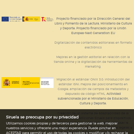
almacenan directamente información personal sino
que se basan en la identificación única de su
navegador y dispositivo de internet.
Proyecto financiado por la Dirección General del
Libro y Fomento de la Lectura, Ministerio de Cultura
GUARDAR CONFIGURACIÓN
y Deporte. Proyecto financiado por la Unión
Europea-Next Generation EU
Digitalización de contenidos editoriales en formato
electrónico
Puede consultar nuestra
política de cookies
Mejoras en la gestión editorial en relación con la
tienda online y la digitalización de herramientas de
marketing.
Migración al estándar ONIX 3.0; introducción del
estándar ISNI; mejora del posicionamiento en
Google; ampliación de campos de metadatos y
depurado de código HTML.
Actividad
subvencionada por el Ministerio de Educación,
Cultura y Deporte.
Creación de un sistema de adaptabilidad de la
Siruela se preocupa por su privacidad
página web de ediciones Siruela para dispositivos
móviles en todos sus formatos para impulsar la
Utilizamos cookies propias y de terceros para gestionar la web, mejorar
comercialización de contenidos culturales legales e
nuestros servicios y ofrecerle una mejor experiencia. Puede pinchar en
implementación de los recursos tecnológicos
ACEPTAR para permitir el uso de todas las cookies o modificar y/o rechazar la