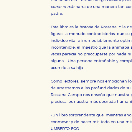
Ganadora del Premio Strega Giovani y del
como el mío
narra de una manera tan cont
Cookies de rendimiento y analí
padre.
Estas cookies se utilizan para
configuraciones de servicios p
tanto, es anónima.
Este libro es la historia de Rossana. Y la 
Cookies de publicidad y redes 
figuras, a menudo contradictorias, que su p
individuo vital e irremediablemente opti
Estas cookies son gestionadas p
otros sitios. No almacenan dir
incontenible; el maestro que la animaba 
dispositivo de internet.
veces parecía no preocuparse por nada ni 
alguna... Una persona entrañable y compli
ocurrirle a su hija.
GUARDAR CONFIGURA
Como lectores, siempre nos emocionan los t
de arrastrarnos a las profundidades de su
Rossana Campo nos enseña que nuestra pa
Puede consultar nuestra
política d
preciosa, es nuestra más desnuda humanid
«Un libro sorprendente que, mientras ahon
conmover y de hacer reír, todo en una mi
UMBERTO ECO