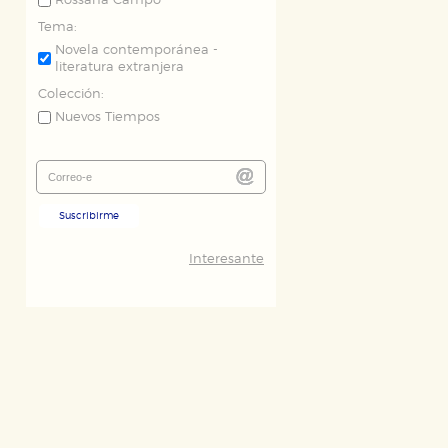
Rossana Campo
Tema:
Novela contemporánea -
literatura extranjera
Colección:
Nuevos Tiempos
Suscribirme
Interesante
ODO
RECHAZAR TODO
desde nuestro sistema. Es posible
n de funcionar correctamente.