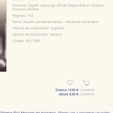
Formato:
Digital: descarga, EPUB (Disponible en
Rústica
,
Amazon Kindle
)
Páginas:
152
Tema:
Novela contemporánea - literatura extranjera
Idioma de publicación:
Español
Idioma de traducción:
Italiano
Código:
8021365
OKIES
HABILITAR T
Rústica 15,95 €
COMPRAR
eBook 8,99 €
COMPRAR
ra que nuestro sitio web funcione y no es posible deshabilitarlas 
ero en ese caso es posible que algunas áreas de nuestra web deje