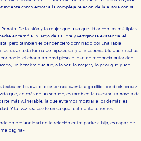
 Premio Elsa Morante de Narrativa,
Dónde vais a encontrar un padre
undente como emotiva la compleja relación de la autora con su
ticas
 mejorar su experiencia de navegación y optimizar el funcionamie
ara que no tenga que reconfigurarlos cada vez que nos visita. La i
de Renato. De la niña y la mujer que tuvo que lidiar con las múltiples
sociales
adre encarnó a lo largo de su libre y vertiginosa existencia: el
mista, pero también el pendenciero dominado por una rabia
or nuestros socios publicitarios y se utilizan para mostrar publici
ectamente información personal sino que se basan en la identific
a rechazar toda forma de hipocresía, y el irresponsable que muchas
por nadie; el charlatán prodigioso, el que no reconocía autoridad
cada, un hombre que fue, a la vez, lo mejor y lo peor que pudo
CIÓN
extos en los que el escritor nos cuenta algo difícil de decir, capaz
 vida que, en más de un sentido, es también la nuestra. La novela de
rte más vulnerable, la que evitamos mostrar a los demás, es
e cookies
ad. Y tal vez sea eso lo único que realmente tenemos.
da en profundidad en la relación entre padre e hija, es capaz de
sma página».