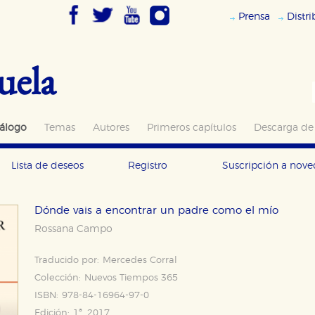
Prensa
Distr
uela
álogo
Temas
Autores
Primeros capítulos
Descarga de
Lista de deseos
Registro
Suscripción a nov
Dónde vais a encontrar un padre como el mío
Rossana Campo
Traducido por:
Mercedes Corral
Colección:
Nuevos Tiempos 365
ISBN:
978-84-16964-97-0
Edición:
1ª, 2017