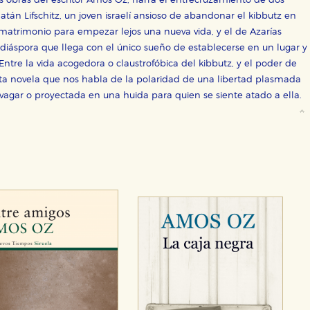
s obras del escritor Amos Oz, narra el entrecruzamiento de dos
atán Lifschitz, un joven israelí ansioso de abandonar el kibbutz en
 matrimonio para empezar lejos una nueva vida, y el de Azarías
 la diáspora que llega con el único sueño de establecerse en un lugar y
Entre la vida acogedora o claustrofóbica del kibbutz, y el poder de
sta novela que nos habla de la polaridad de una libertad plasmada
agar o proyectada en una huida para quien se siente atado a ella.