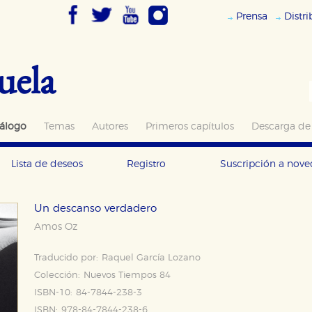
Prensa
Distr
uela
álogo
Temas
Autores
Primeros capítulos
Descarga de
Lista de deseos
Registro
Suscripción a nov
Un descanso verdadero
Amos Oz
Traducido por:
Raquel García Lozano
Colección:
Nuevos Tiempos 84
ISBN-10:
84-7844-238-3
ISBN:
978-84-7844-238-6