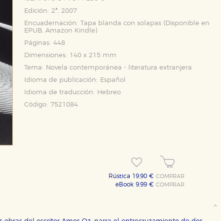
Edición:
2ª, 2007
Encuadernación:
Tapa blanda con solapas (Disponible en
EPUB
,
Amazon Kindle
)
Páginas:
448
Dimensiones:
140 x 215 mm
Tema:
Novela contemporánea - literatura extranjera
Idioma de publicación:
Español
Idioma de traducción:
Hebreo
Código:
7521084
Rústica 19,90 €
COMPRAR
eBook 9,99 €
COMPRAR