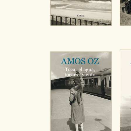
CONFIGURACIÓN DE CO
Cookies necesarias
Estas cookies son necesarias pa
hacerlo desde el navegador, p
Cookies de rendimiento y analí
Estas cookies se utilizan para
configuraciones de servicios p
tanto, es anónima.