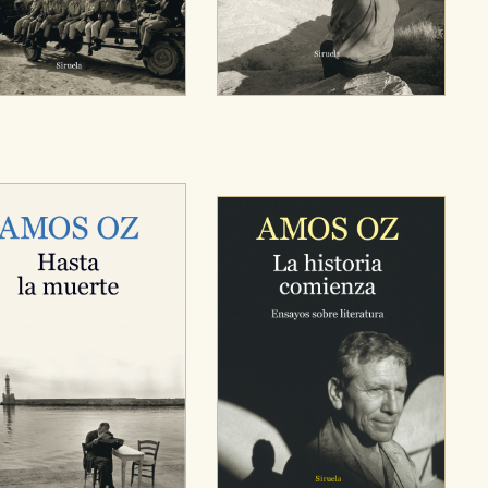
OKIES
HABILITAR T
ra que nuestro sitio web funcione y no es posible deshabilitarlas 
ero en ese caso es posible que algunas áreas de nuestra web deje
ticas
 mejorar su experiencia de navegación y optimizar el funcionamie
ara que no tenga que reconfigurarlos cada vez que nos visita. La i