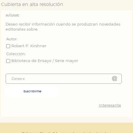
publicitarios y se utilizan para mostrar publicidad
Cubierta en alta resolución
relevante para sus intereses en otros sitios. No
almacenan directamente información personal sino
AVÍSAME
que se basan en la identificación única de su
navegador y dispositivo de internet.
Deseo recibir información cuando se produzcan novedades
editoriales sobre:
GUARDAR CONFIGURACIÓN
Autor:
Robert P. Kirshner
Colección:
Biblioteca de Ensayo / Serie mayor
Puede consultar nuestra
política de cookies
Suscribirme
Interesante