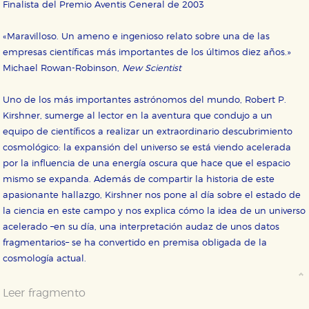
Finalista del Premio Aventis General de 2003
CONFIGURACIÓN DE COOKIES
«Maravilloso. Un ameno e ingenioso relato sobre una de las
empresas científicas más importantes de los últimos diez años.»
HABILITAR TODO
RECHAZAR TODO
Michael Rowan-Robinson,
New Scientist
Uno de los más importantes astrónomos del mundo, Robert P.
Kirshner, sumerge al lector en la aventura que condujo a un
Cookies necesarias
equipo de científicos a realizar un extraordinario descubrimiento
Estas cookies son necesarias para que nuestro sitio
web funcione y no es posible deshabilitarlas desde
cosmológico: la expansión del universo se está viendo acelerada
nuestro sistema. Es posible hacerlo desde el
por la influencia de una energía oscura que hace que el espacio
navegador, pero en ese caso es posible que algunas
áreas de nuestra web dejen de funcionar
mismo se expanda. Además de compartir la historia de este
correctamente.
apasionante hallazgo, Kirshner nos pone al día sobre el estado de
Cookies de rendimiento y analíticas
la ciencia en este campo y nos explica cómo la idea de un universo
Estas cookies se utilizan para mejorar su experiencia
acelerado –en su día, una interpretación audaz de unos datos
de navegación y optimizar el funcionamiento de
nuestro sitio web. Almacenan configuraciones de
fragmentarios– se ha convertido en premisa obligada de la
servicios para que no tenga que reconfigurarlos cada
cosmología actual.
vez que nos visita. La información es agregada y, por lo
tanto, es anónima.
Leer fragmento
Cookies de publicidad y redes sociales
Estas cookies son gestionadas por nuestros socios