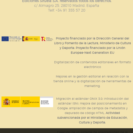
Ediciones Siruela S.A. reservados todos los derechos.
c/ Almagro 25. 28010 Madrid. España
Telf. +34 91 355 57 20
Proyecto financiado por la Dirección General del
Libro y Fomento de la Lectura, Ministerio de Cultura
y Deporte. Proyecto financiado por la Unión
Europea-Next Generation EU
Digitalización de contenidos editoriales en formato
electrónico
Mejoras en la gestión editorial en relación con la
tienda online y la digitalización de herramientas de
marketing.
Migración al estándar ONIX 3.0; introducción del
estándar ISNI; mejora del posicionamiento en
Google; ampliación de campos de metadatos y
depurado de código HTML.
Actividad
subvencionada por el Ministerio de Educación,
Cultura y Deporte.
Creación de un sistema de adaptabilidad de la