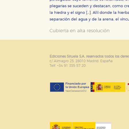
plegarias se suceden y destacan, como cresta
GUARDAR CONFIGURA
la hiedra y el signo […]. Allí donde la hier
separación del agua y de la arena, el víncu
Cubierta en alta resolución
Puede consultar nuestra
política d
Ediciones Siruela S.A. reservados todos los dere
c/ Almagro 25. 28010 Madrid. España
Telf. +34 91 355 57 20