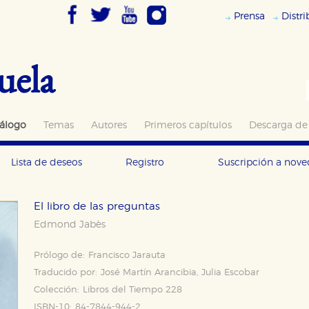
Prensa
Distr
uela
álogo
Temas
Autores
Primeros capítulos
Descarga de
Lista de deseos
Registro
Suscripción a nov
El libro de las preguntas
Edmond Jabès
Prólogo de:
Francisco Jarauta
Traducido por:
José Martín Arancibia, Julia Escobar
Colección:
Libros del Tiempo 228
ISBN-10:
84-7844-944-2