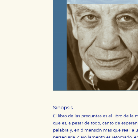
CONFIGURACIÓN DE CO
Cookies necesarias
Estas cookies son necesarias pa
hacerlo desde el navegador, p
Cookies de rendimiento y analí
Estas cookies se utilizan para
configuraciones de servicios p
tanto, es anónima.
Sinopsis
Cookies de publicidad y redes 
El libro de las preguntas es el libro de la
Estas cookies son gestionadas p
otros sitios. No almacenan dir
que es, a pesar de todo, canto de esperan
dispositivo de internet.
palabra y, en dimensión más que real, a u
perseguida, cuyo lamento es retomado, era t