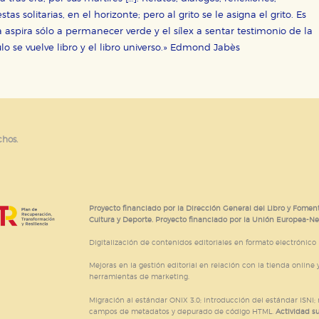
s solitarias, en el horizonte; pero al grito se le asigna el grito. Es
CIÓN
ba aspira sólo a permanecer verde y el sílex a sentar testimonio de la
lo se vuelve libro y el libro universo.» Edmond Jabès
e cookies
chos.
Proyecto financiado por la Dirección General del Libro y Foment
Cultura y Deporte. Proyecto financiado por la Unión Europea-N
Digitalización de contenidos editoriales en formato electrónico
Mejoras en la gestión editorial en relación con la tienda online y
herramientas de marketing.
Migración al estándar ONIX 3.0; introducción del estándar ISNI
campos de metadatos y depurado de código HTML.
Actividad s