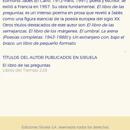
Edmond Jabès (El Cairo, 1912-París, 1991), poeta y escritor, se
exilió a Francia en 1957. Su obra fundamental,
El libro de las
CONFIGURACIÓN DE COOKIES
preguntas
, es un intenso poema en prosa que reveló a Jabès
como una figura esencial de la poesía europea del siglo XX.
Otros títulos destacados de este autor son
El libro de las
HABILITAR TODO
RECHAZAR TODO
semejanzas
,
El libro de los márgenes
,
El umbral. La arena
(Poesías completas: 1943-1988)
y
Un extranjero con, bajo el
brazo, un libro de pequeño formato
.
Cookies necesarias
Estas cookies son necesarias para que nuestro sitio
TÍTULOS DEL AUTOR PUBLICADOS EN SIRUELA
web funcione y no es posible deshabilitarlas desde
nuestro sistema. Es posible hacerlo desde el
El libro de las preguntas
navegador, pero en ese caso es posible que algunas
Libros del Tiempo 228
áreas de nuestra web dejen de funcionar
Tapa dura
correctamente.
Cookies de rendimiento y analíticas
Estas cookies se utilizan para mejorar su experiencia
de navegación y optimizar el funcionamiento de
nuestro sitio web. Almacenan configuraciones de
servicios para que no tenga que reconfigurarlos cada
vez que nos visita. La información es agregada y, por lo
tanto, es anónima.
Cookies de publicidad y redes sociales
Estas cookies son gestionadas por nuestros socios
Ediciones Siruela S.A. reservados todos los derechos.