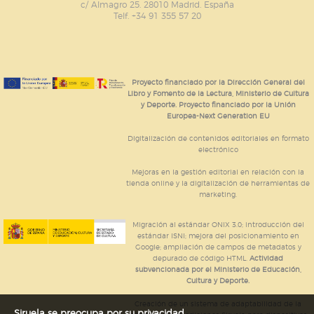
publicitarios y se utilizan para mostrar publicidad
c/ Almagro 25. 28010 Madrid. España
relevante para sus intereses en otros sitios. No
Telf. +34 91 355 57 20
almacenan directamente información personal sino
que se basan en la identificación única de su
navegador y dispositivo de internet.
Proyecto financiado por la Dirección General del
GUARDAR CONFIGURACIÓN
Libro y Fomento de la Lectura, Ministerio de Cultura
y Deporte. Proyecto financiado por la Unión
Europea-Next Generation EU
Digitalización de contenidos editoriales en formato
Puede consultar nuestra
política de cookies
electrónico
Mejoras en la gestión editorial en relación con la
tienda online y la digitalización de herramientas de
marketing.
Migración al estándar ONIX 3.0; introducción del
estándar ISNI; mejora del posicionamiento en
Google; ampliación de campos de metadatos y
depurado de código HTML.
Actividad
subvencionada por el Ministerio de Educación,
Cultura y Deporte.
Creación de un sistema de adaptabilidad de la
Siruela se preocupa por su privacidad