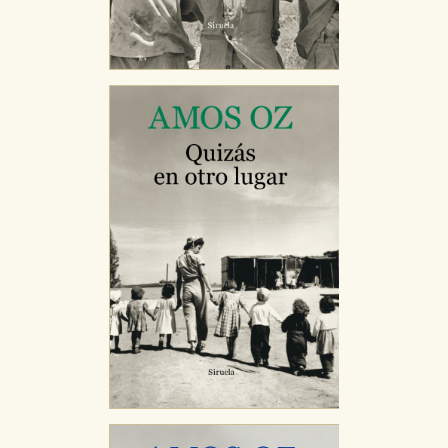
Cookies necesarias
Estas cookies son necesarias para que nuestro sitio
web funcione y no es posible deshabilitarlas desde
nuestro sistema. Es posible hacerlo desde el
navegador, pero en ese caso es posible que algunas
áreas de nuestra web dejen de funcionar
correctamente.
Cookies de rendimiento y analíticas
Estas cookies se utilizan para mejorar su experiencia
de navegación y optimizar el funcionamiento de
nuestro sitio web. Almacenan configuraciones de
servicios para que no tenga que reconfigurarlos cada
vez que nos visita. La información es agregada y, por lo
tanto, es anónima.
Cookies de publicidad y redes sociales
Estas cookies son gestionadas por nuestros socios
publicitarios y se utilizan para mostrar publicidad
relevante para sus intereses en otros sitios. No
almacenan directamente información personal sino
que se basan en la identificación única de su
navegador y dispositivo de internet.