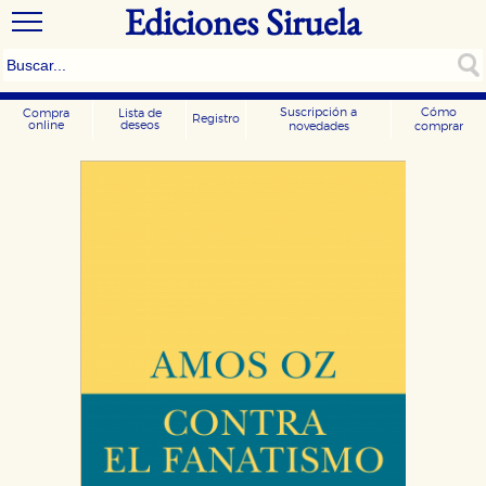
Ediciones Siruela
Suscripción a
Cómo
Compra
Lista de
Registro
online
deseos
novedades
comprar