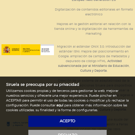
Europea-Next Generation EU
Digitalización de contenidos editoriales en formato
electrónico
Mejoras en la gestión editorial en relación con la
tienda online y la digitalización de herramientas de
marketing.
Migración al estándar ONIX 3.0; introducción del
estándar ISNI; mejora del posicionamiento en
Google; ampliación de campos de metadatos y
depurado de código HTML.
Actividad
subvencionada por el Ministerio de Educación,
Cultura y Deporte.
Creación de un sistema de adaptabilidad de la
Siruela se preocupa por su privacidad
página web de ediciones Siruela para dispositivos
móviles en todos sus formatos para impulsar la
Utilizamos cookies propias y de terceros para gestionar la web, mejorar
comercialización de contenidos culturales legales e
nuestros servicios y ofrecerle una mejor experiencia. Puede pinchar en
implementación de los recursos tecnológicos
ACEPTAR para permitir el uso de todas las cookies o modificar y/o rechazar la
necesarios.
Actividad subvencionada por el
configuración. Puede consultar
aquí
para obtener más información sobre las
Ministerio de Educación, Cultura y Deporte.
cookies utilizadas, su finalidad y la forma de configurarlas.
Ediciones Siruela ha percibido una ayuda del
ACEPTO
Ayuntamiento de Madrid para asistir a Ferias
Internacionales del sector del libro.