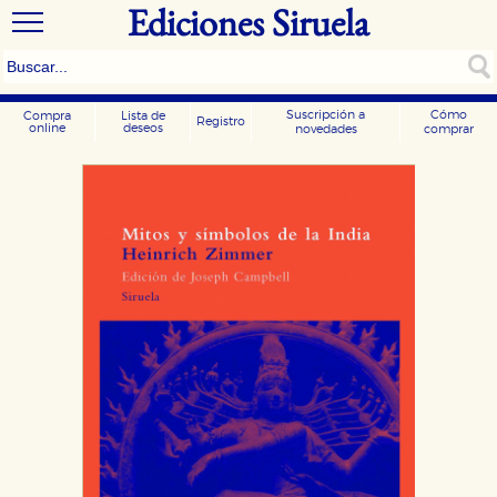
Ediciones Siruela
Suscripción a
Cómo
Compra
Lista de
Registro
online
deseos
novedades
comprar