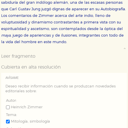
Estas cookies se utilizan para mejorar su experiencia
sabiduría del gran indólogo alemán, una de las escasas personas
de navegación y optimizar el funcionamiento de
que Carl Gustav Jung juzgó dignas de aparecer en su Autobiografía.
nuestro sitio web. Almacenan configuraciones de
servicios para que no tenga que reconfigurarlos cada
Los comentarios de Zimmer acerca del arte indio, lleno de
vez que nos visita. La información es agregada y, por lo
voluptuosidad y dinamismo contrastantes a primera vista con su
tanto, es anónima.
espiritualidad y ascetismo, son contemplados desde la óptica del
Cookies de publicidad y redes sociales
maya
, juego de apariencias y de ilusiones, integrantes con todo de
Estas cookies son gestionadas por nuestros socios
publicitarios y se utilizan para mostrar publicidad
la vida del hombre en este mundo.
relevante para sus intereses en otros sitios. No
almacenan directamente información personal sino
que se basan en la identificación única de su
Leer fragmento
navegador y dispositivo de internet.
Cubierta en alta resolución
GUARDAR CONFIGURACIÓN
AVÍSAME
Deseo recibir información cuando se produzcan novedades
editoriales sobre:
Puede consultar nuestra
política de cookies
Autor:
Heinrich Zimmer
Tema:
Mitología, simbología