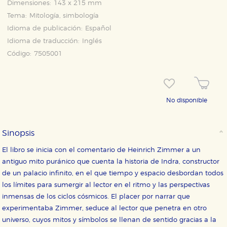
Dimensiones:
143 x 215 mm
Tema:
Mitología, simbología
Idioma de publicación:
Español
Idioma de traducción:
Inglés
Código:
7505001
CONFIGURACIÓN DE COOKIES
No disponible
HABILITAR TODO
RECHAZAR TODO
Sinopsis
El libro se inicia con el comentario de Heinrich Zimmer a un
Cookies necesarias
antiguo mito puránico que cuenta la historia de Indra, constructor
Estas cookies son necesarias para que nuestro sitio
de un palacio infinito, en el que tiempo y espacio desbordan todos
web funcione y no es posible deshabilitarlas desde
nuestro sistema. Es posible hacerlo desde el
los límites para sumergir al lector en el ritmo y las perspectivas
navegador, pero en ese caso es posible que algunas
inmensas de los ciclos cósmicos. El placer por narrar que
áreas de nuestra web dejen de funcionar
correctamente.
experimentaba Zimmer, seduce al lector que penetra en otro
Cookies de rendimiento y analíticas
universo, cuyos mitos y símbolos se llenan de sentido gracias a la