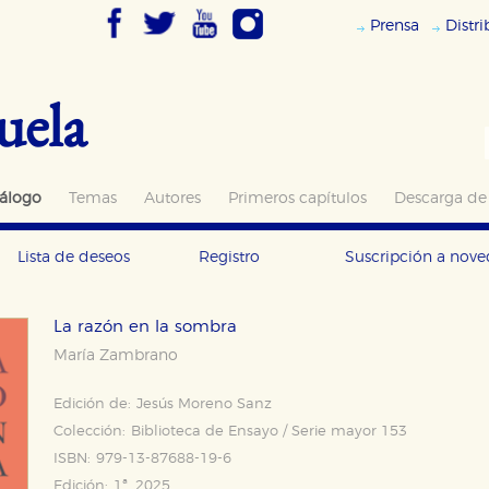
Prensa
Distr
uela
álogo
Temas
Autores
Primeros capítulos
Descarga de
Lista de deseos
Registro
Suscripción a nov
La razón en la sombra
María Zambrano
Edición de:
Jesús Moreno Sanz
Colección:
Biblioteca de Ensayo / Serie mayor 153
ISBN:
979-13-87688-19-6
Edición:
1ª, 2025