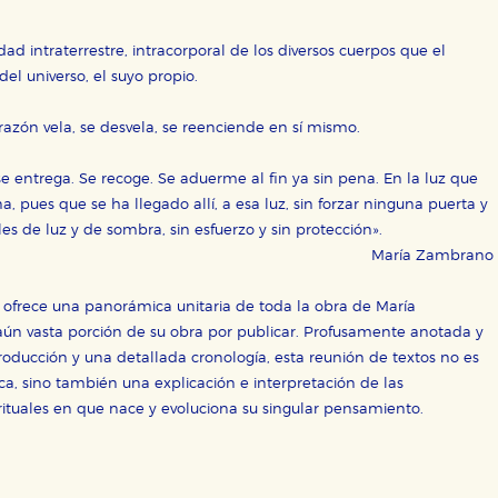
ad intraterrestre, intracorporal de los diversos cuerpos que el
 del universo, el suyo propio.
corazón vela, se desvela, se reenciende en sí mismo.
OKIES
HABILITAR T
se entrega. Se recoge. Se aduerme al fin ya sin pena. En la luz que
 pues que se ha llegado allí, a esa luz, sin forzar ninguna puerta y
les de luz y de sombra, sin esfuerzo y sin protección».
María Zambrano
ra que nuestro sitio web funcione y no es posible deshabilitarlas 
a, ofrece una panorámica unitaria de toda la obra de María
ero en ese caso es posible que algunas áreas de nuestra web deje
aún vasta porción de su obra por publicar. Profusamente anotada y
ticas
oducción y una detallada cronología, esta reunión de textos no es
 mejorar su experiencia de navegación y optimizar el funcionamie
a, sino también una explicación e interpretación de las
ara que no tenga que reconfigurarlos cada vez que nos visita. La i
irituales en que nace y evoluciona su singular pensamiento.
sociales
or nuestros socios publicitarios y se utilizan para mostrar publici