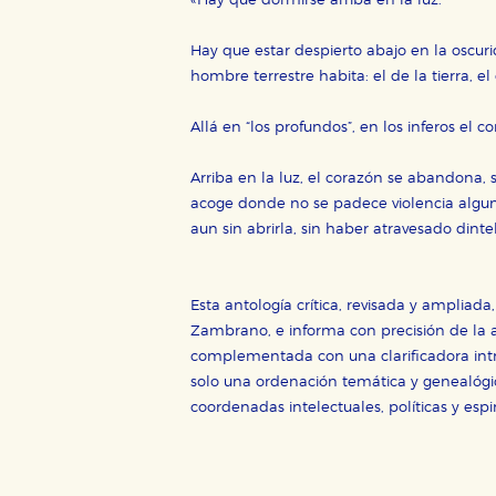
«Hay que dormirse arriba en la luz.
Hay que estar despierto abajo en la oscurid
hombre terrestre habita: el de la tierra, el
Allá en “los profundos”, en los inferos el 
CONFIGURACIÓN DE CO
Arriba en la luz, el corazón se abandona, 
acoge donde no se padece violencia alguna,
aun sin abrirla, sin haber atravesado dinte
Cookies necesarias
Estas cookies son necesarias pa
Esta antología crítica, revisada y ampliad
hacerlo desde el navegador, p
Zambrano, e informa con precisión de la 
Cookies de rendimiento y analí
complementada con una clarificadora intr
Estas cookies se utilizan para
solo una ordenación temática y genealógic
configuraciones de servicios p
coordenadas intelectuales, políticas y esp
tanto, es anónima.
Cookies de publicidad y redes 
Estas cookies son gestionadas p