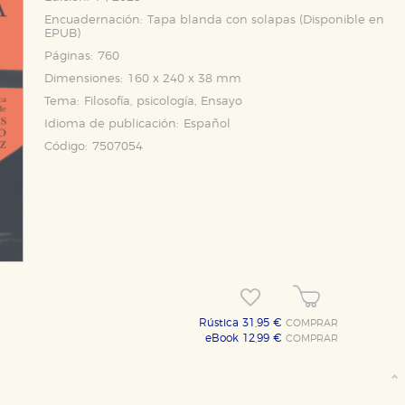
Encuadernación:
Tapa blanda con solapas (Disponible en
EPUB
)
Páginas:
760
Dimensiones:
160 x 240 x 38 mm
Tema:
Filosofía, psicología, Ensayo
Idioma de publicación:
Español
Código:
7507054
Rústica 31,95 €
COMPRAR
eBook 12,99 €
COMPRAR