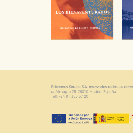
Ediciones Siruela S.A. reservados todos los dere
c/ Almagro 25. 28010 Madrid. España
Telf. +34 91 355 57 20