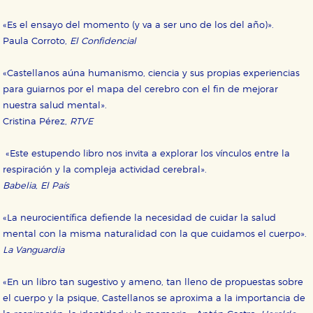
web funcione y no es posible deshabilitarlas desde
nuestro sistema. Es posible hacerlo desde el
navegador, pero en ese caso es posible que algunas
«Es el ensayo del momento (y va a ser uno de los del año)».
áreas de nuestra web dejen de funcionar
Paula Corroto,
El Confidencial
correctamente.
Cookies de rendimiento y analíticas
«Castellanos aúna humanismo, ciencia y sus propias experiencias
Estas cookies se utilizan para mejorar su experiencia
de navegación y optimizar el funcionamiento de
para guiarnos por el mapa del cerebro con el fin de mejorar
nuestro sitio web. Almacenan configuraciones de
nuestra salud mental».
servicios para que no tenga que reconfigurarlos cada
vez que nos visita. La información es agregada y, por lo
Cristina Pérez,
RTVE
tanto, es anónima.
Cookies de publicidad y redes sociales
«Este estupendo libro nos invita a explorar los vínculos entre la
Estas cookies son gestionadas por nuestros socios
respiración y la compleja actividad cerebral».
publicitarios y se utilizan para mostrar publicidad
relevante para sus intereses en otros sitios. No
Babelia, El País
almacenan directamente información personal sino
que se basan en la identificación única de su
navegador y dispositivo de internet.
«La neurocientífica defiende la necesidad de cuidar la salud
mental con la misma naturalidad con la que cuidamos el cuerpo».
La Vanguardia
GUARDAR CONFIGURACIÓN
«En un libro tan sugestivo y ameno, tan lleno de propuestas sobre
el cuerpo y la psique, Castellanos se aproxima a la importancia de
Puede consultar nuestra
política de cookies