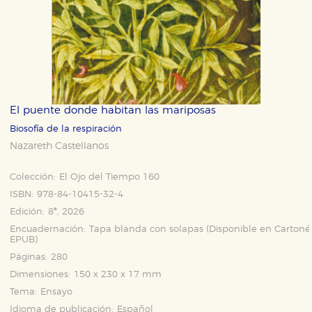
El puente donde habitan las mariposas
Biosofía de la respiración
Nazareth Castellanos
Colección:
El Ojo del Tiempo 160
ISBN:
978-84-10415-32-4
Edición:
8ª, 2026
Encuadernación:
Tapa blanda con solapas (Disponible en
Cartoné
EPUB
)
Páginas:
280
Dimensiones:
150 x 230 x 17 mm
Tema:
Ensayo
Idioma de publicación:
Español