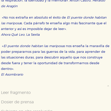
la respiración, la identidad y la memoria». Antón Castro,
Heraldo
de Aragón
«No nos extraña en absoluto el éxito de
El puente donde habitan
las mariposa
s. Cada párrafo te enseña algo más fascinante que el
anterior y así es imposible dejar de leer».
Ahora Qué Leo
, La Sexta
«
El puente donde habitan las mariposas
nos enseña la maravilla de
poder prepararnos para las guerras de la vida, para aprender de
las situaciones duras, para descubrir aquello que nos construye
desde fuera y tener la oportunidad de transformarnos desde
dentro».
El Asombrario
Leer fragmento
Dosier de prensa