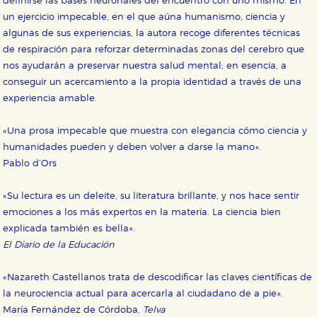
definirse las bases neuronales del encuentro con uno mismo. En
un ejercicio impecable, en el que aúna humanismo, ciencia y
algunas de sus experiencias, la autora recoge diferentes técnicas
de respiración para reforzar determinadas zonas del cerebro que
nos ayudarán a preservar nuestra salud mental; en esencia, a
conseguir un acercamiento a la propia identidad a través de una
experiencia amable.
«Una prosa impecable que muestra con elegancia cómo ciencia y
humanidades pueden y deben volver a darse la mano».
Pablo d’Ors
«Su lectura es un deleite, su literatura brillante, y nos hace sentir
CONFIGURACIÓN DE COOKIES
emociones a los más expertos en la materia. La ciencia bien
explicada también es bella».
HABILITAR TODO
RECHAZAR TODO
El Diario de la Educación
«Nazareth Castellanos trata de descodificar las claves científicas de
Cookies necesarias
la neurociencia actual para acercarla al ciudadano de a pie».
Estas cookies son necesarias para que nuestro sitio
María Fernández de Córdoba,
Telva