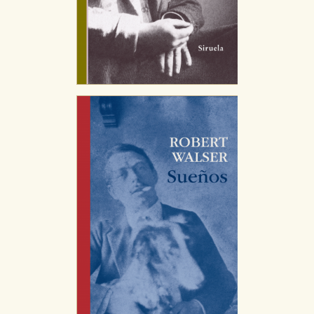
CONFIGURACIÓN DE COOKIES
HABILITAR TODO
RECHAZAR TODO
Cookies necesarias
Estas cookies son necesarias para que nuestro sitio
web funcione y no es posible deshabilitarlas desde
nuestro sistema. Es posible hacerlo desde el
navegador, pero en ese caso es posible que algunas
áreas de nuestra web dejen de funcionar
correctamente.
Cookies de rendimiento y analíticas
Estas cookies se utilizan para mejorar su experiencia
de navegación y optimizar el funcionamiento de
nuestro sitio web. Almacenan configuraciones de
servicios para que no tenga que reconfigurarlos cada
vez que nos visita. La información es agregada y, por lo
tanto, es anónima.
Cookies de publicidad y redes sociales
Estas cookies son gestionadas por nuestros socios
publicitarios y se utilizan para mostrar publicidad
relevante para sus intereses en otros sitios. No
almacenan directamente información personal sino