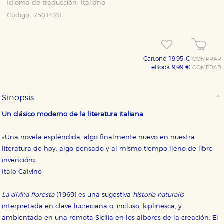
Idioma de traducción:
Italiano
Código:
7501428
Cartoné 19,95 €
COMPRAR
eBook 9,99 €
COMPRAR
Sinopsis
Un clásico moderno de la literatura italiana
«Una novela espléndida, algo finalmente nuevo en nuestra
literatura de hoy, algo pensado y al mismo tiempo lleno de libre
CONFIGURACIÓN DE COOKIES
invención».
Italo Calvino
HABILITAR TODO
RECHAZAR TODO
La divina floresta
(1969) es una sugestiva
historia naturalis
interpretada en clave lucreciana o, incluso, kiplinesca, y
Cookies necesarias
ambientada en una remota Sicilia en los albores de la creación. El