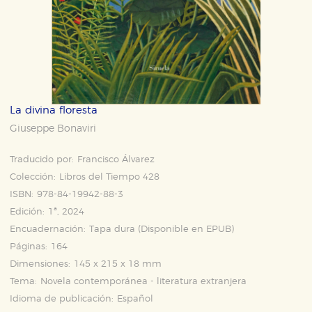
La divina floresta
Giuseppe Bonaviri
Traducido por:
Francisco Álvarez
Colección:
Libros del Tiempo 428
ISBN:
978-84-19942-88-3
Edición:
1ª, 2024
Encuadernación:
Tapa dura (Disponible en
EPUB
)
Páginas:
164
Dimensiones:
145 x 215 x 18 mm
Tema:
Novela contemporánea - literatura extranjera
Idioma de publicación:
Español