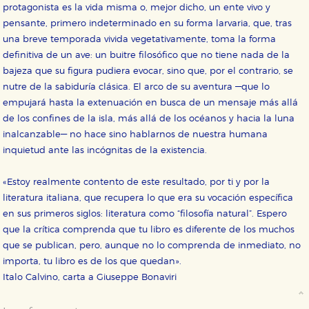
Estas cookies son necesarias para que nuestro sitio
protagonista es la vida misma o, mejor dicho, un ente vivo y
web funcione y no es posible deshabilitarlas desde
pensante, primero indeterminado en su forma larvaria, que, tras
nuestro sistema. Es posible hacerlo desde el
navegador, pero en ese caso es posible que algunas
una breve temporada vivida vegetativamente, toma la forma
áreas de nuestra web dejen de funcionar
definitiva de un ave: un buitre filosófico que no tiene nada de la
correctamente.
bajeza que su figura pudiera evocar, sino que, por el contrario, se
Cookies de rendimiento y analíticas
nutre de la sabiduría clásica. El arco de su aventura —que lo
Estas cookies se utilizan para mejorar su experiencia
empujará hasta la extenuación en busca de un mensaje más allá
de navegación y optimizar el funcionamiento de
nuestro sitio web. Almacenan configuraciones de
de los confines de la isla, más allá de los océanos y hacia la luna
servicios para que no tenga que reconfigurarlos cada
vez que nos visita. La información es agregada y, por lo
inalcanzable— no hace sino hablarnos de nuestra humana
tanto, es anónima.
inquietud ante las incógnitas de la existencia.
Cookies de publicidad y redes sociales
Estas cookies son gestionadas por nuestros socios
«Estoy realmente contento de este resultado, por ti y por la
publicitarios y se utilizan para mostrar publicidad
literatura italiana, que recupera lo que era su vocación específica
relevante para sus intereses en otros sitios. No
almacenan directamente información personal sino
en sus primeros siglos: literatura como “filosofía natural”. Espero
que se basan en la identificación única de su
que la crítica comprenda que tu libro es diferente de los muchos
navegador y dispositivo de internet.
que se publican, pero, aunque no lo comprenda de inmediato, no
importa, tu libro es de los que quedan».
GUARDAR CONFIGURACIÓN
Italo Calvino, carta a Giuseppe Bonaviri