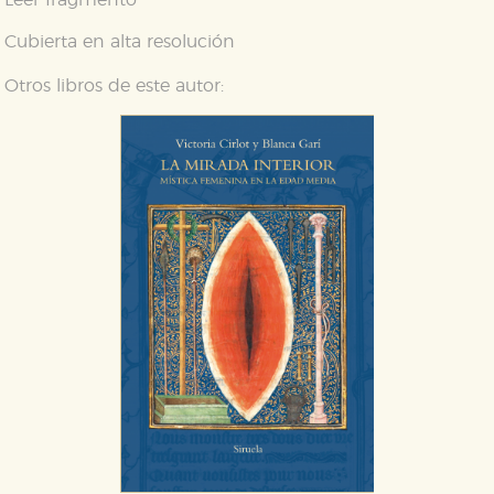
web funcione y no es posible deshabilitarlas desde
nuestro sistema. Es posible hacerlo desde el
navegador, pero en ese caso es posible que algunas
Cubierta en alta resolución
áreas de nuestra web dejen de funcionar
correctamente.
Otros libros de este autor:
Cookies de rendimiento y analíticas
Estas cookies se utilizan para mejorar su experiencia
de navegación y optimizar el funcionamiento de
nuestro sitio web. Almacenan configuraciones de
servicios para que no tenga que reconfigurarlos cada
vez que nos visita. La información es agregada y, por lo
tanto, es anónima.
Cookies de publicidad y redes sociales
Estas cookies son gestionadas por nuestros socios
publicitarios y se utilizan para mostrar publicidad
relevante para sus intereses en otros sitios. No
almacenan directamente información personal sino
que se basan en la identificación única de su
navegador y dispositivo de internet.
GUARDAR CONFIGURACIÓN