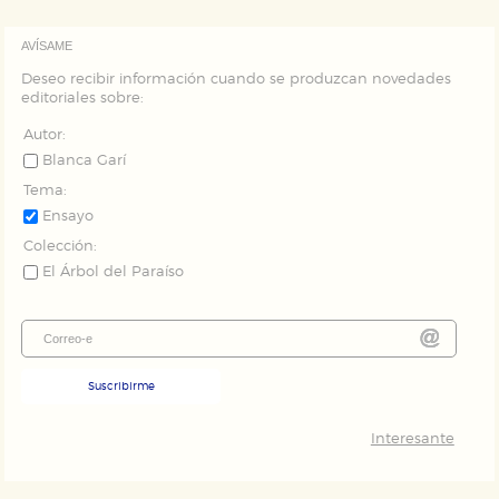
Puede consultar nuestra
política de cookies
AVÍSAME
Deseo recibir información cuando se produzcan novedades
editoriales sobre:
Autor:
Blanca Garí
Tema:
Ensayo
Colección:
El Árbol del Paraíso
Suscribirme
Interesante