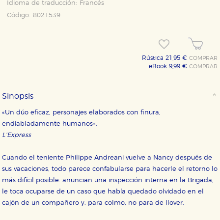
Idioma de traducción:
Francés
Código:
8021539
Rústica 21,95 €
COMPRAR
eBook 9,99 €
COMPRAR
Sinopsis
«Un dúo eficaz, personajes elaborados con finura,
endiabladamente humanos».
L’Express
Cuando el teniente Philippe Andreani vuelve a Nancy después de
sus vacaciones, todo parece confabularse para hacerle el retorno lo
más difícil posible: anuncian una inspección interna en la Brigada,
le toca ocuparse de un caso que había quedado olvidado en el
cajón de un compañero y, para colmo, no para de llover.