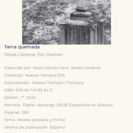
Tierra quemada
Teresa Cardona
Eric Damien
,
Traducido por:
Pedro Martín-Caro, Teresa Cardona
Colección:
Nuevos Tiempos 539
Subcolección:
Nuevos Tiempos / Policiaca
ISBN:
978-84-10183-64-3
Edición:
1ª, 2024
Formato:
Digital: descarga, EPUB (Disponible en
Rústica
)
Páginas:
288
Tema:
Novela policiaca y thriller
Idioma de publicación:
Español