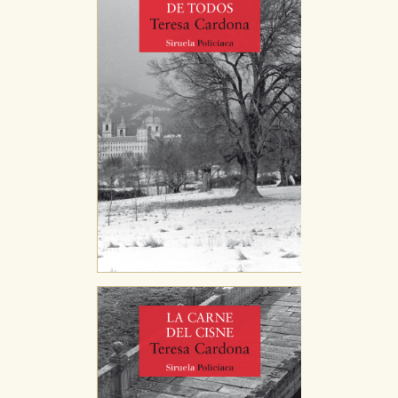
Cookies necesarias
Estas cookies son necesarias para que nuestro sitio
web funcione y no es posible deshabilitarlas desde
nuestro sistema. Es posible hacerlo desde el
navegador, pero en ese caso es posible que algunas
áreas de nuestra web dejen de funcionar
correctamente.
Cookies de rendimiento y analíticas
Estas cookies se utilizan para mejorar su experiencia
de navegación y optimizar el funcionamiento de
nuestro sitio web. Almacenan configuraciones de
servicios para que no tenga que reconfigurarlos cada
vez que nos visita. La información es agregada y, por lo
tanto, es anónima.
Cookies de publicidad y redes sociales
Estas cookies son gestionadas por nuestros socios
publicitarios y se utilizan para mostrar publicidad
relevante para sus intereses en otros sitios. No
almacenan directamente información personal sino
que se basan en la identificación única de su
navegador y dispositivo de internet.
GUARDAR CONFIGURACIÓN