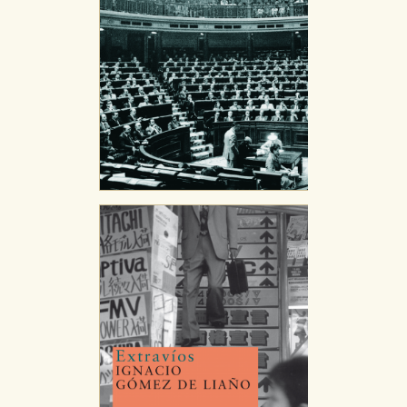
Estas cookies son necesarias para que nuestro sitio
web funcione y no es posible deshabilitarlas desde
nuestro sistema. Es posible hacerlo desde el
navegador, pero en ese caso es posible que algunas
áreas de nuestra web dejen de funcionar
correctamente.
Cookies de rendimiento y analíticas
Estas cookies se utilizan para mejorar su experiencia
de navegación y optimizar el funcionamiento de
nuestro sitio web. Almacenan configuraciones de
servicios para que no tenga que reconfigurarlos cada
vez que nos visita. La información es agregada y, por lo
tanto, es anónima.
Cookies de publicidad y redes sociales
Estas cookies son gestionadas por nuestros socios
publicitarios y se utilizan para mostrar publicidad
relevante para sus intereses en otros sitios. No
almacenan directamente información personal sino
que se basan en la identificación única de su
navegador y dispositivo de internet.
GUARDAR CONFIGURACIÓN