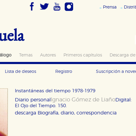
Prensa
Distr
uela
álogo
Temas
Autores
Primeros capítulos
Descarga de
Lista de deseos
Registro
Suscripción a nov
Instantáneas del tiempo 1978-1979
Ignacio Gómez de Liaño
Diario personal
Digital:
El Ojo del Tiempo. 150.
descarga
Biografía, diario, correspondencia