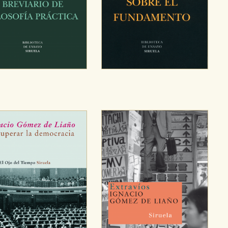
ticas
 mejorar su experiencia de navegación y optimizar el funcionamie
ara que no tenga que reconfigurarlos cada vez que nos visita. La i
sociales
or nuestros socios publicitarios y se utilizan para mostrar publici
ectamente información personal sino que se basan en la identific
CIÓN
e cookies