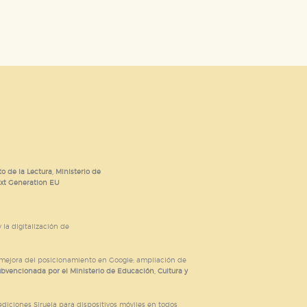
o de la Lectura, Ministerio de
ext Generation EU
 la digitalización de
; mejora del posicionamiento en Google; ampliación de
ubvencionada por el Ministerio de Educación, Cultura y
iciones Siruela para dispositivos móviles en todos