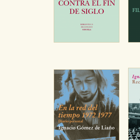
Cookies de rendimiento y analí
Estas cookies se utilizan para
configuraciones de servicios p
tanto, es anónima.
Cookies de publicidad y redes 
Estas cookies son gestionadas p
otros sitios. No almacenan dir
dispositivo de internet.
GUARDAR CONFIGURA
Puede consultar nuestra
política d