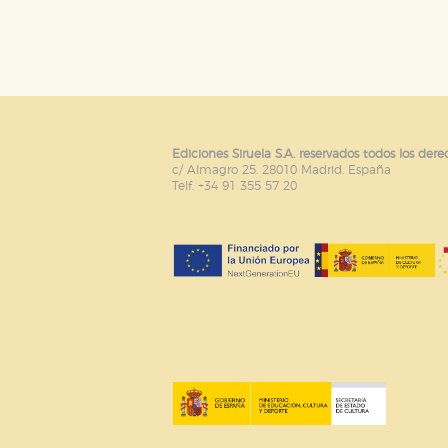
Ediciones Siruela S.A. reservados todos los dere
c/ Almagro 25. 28010 Madrid. España
Telf. +34 91 355 57 20