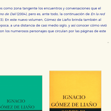
es como zona tangente los encuentros y conversaciones que el
no de Dalí
(2004), pero es, ante todo, la continuación de
En la red
13). En este nuevo volumen, Gómez de Liaño brinda también al
 época, a una distancia de casi medio siglo, y así conocer cómo vivió
eron los numerosos personajes que circulan por las páginas de este
OKIES
HABILITAR T
ra que nuestro sitio web funcione y no es posible deshabilitarlas 
ero en ese caso es posible que algunas áreas de nuestra web deje