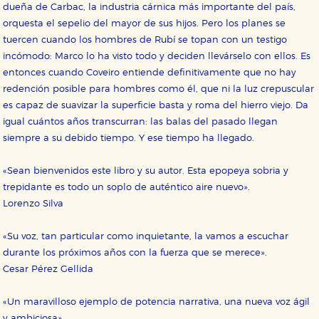
dueña de Carbac, la industria cárnica más importante del país,
Cookies necesarias
orquesta el sepelio del mayor de sus hijos. Pero los planes se
Estas cookies son necesarias para que nuestro sitio
tuercen cuando los hombres de Rubí se topan con un testigo
web funcione y no es posible deshabilitarlas desde
nuestro sistema. Es posible hacerlo desde el
incómodo: Marco lo ha visto todo y deciden llevárselo con ellos. Es
navegador, pero en ese caso es posible que algunas
entonces cuando Coveiro entiende definitivamente que no hay
áreas de nuestra web dejen de funcionar
correctamente.
redención posible para hombres como él, que ni la luz crepuscular
Cookies de rendimiento y analíticas
es capaz de suavizar la superficie basta y roma del hierro viejo. Da
Estas cookies se utilizan para mejorar su experiencia
igual cuántos años transcurran: las balas del pasado llegan
de navegación y optimizar el funcionamiento de
siempre a su debido tiempo. Y ese tiempo ha llegado.
nuestro sitio web. Almacenan configuraciones de
servicios para que no tenga que reconfigurarlos cada
vez que nos visita. La información es agregada y, por lo
«Sean bienvenidos este libro y su autor. Esta epopeya sobria y
tanto, es anónima.
trepidante es todo un soplo de auténtico aire nuevo».
Cookies de publicidad y redes sociales
Lorenzo Silva
Estas cookies son gestionadas por nuestros socios
publicitarios y se utilizan para mostrar publicidad
relevante para sus intereses en otros sitios. No
«Su voz, tan particular como inquietante, la vamos a escuchar
almacenan directamente información personal sino
que se basan en la identificación única de su
durante los próximos años con la fuerza que se merece».
navegador y dispositivo de internet.
Cesar Pérez Gellida
«Un maravilloso ejemplo de potencia narrativa, una nueva voz ágil
GUARDAR CONFIGURACIÓN
y ambiciosa».