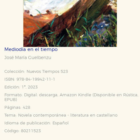
Mediodía en el tiempo
José María Guelbenzu
Colección:
Nuevos Tiempos 523
ISBN:
978-84-19942-11-1
Edición:
1ª, 2023
Formato:
Digital: descarga, Amazon Kindle (Disponible en
Rústica
,
EPUB
)
Páginas:
428
Tema:
Novela contemporánea - literatura en castellano
Idioma de publicación:
Español
Código:
80211523