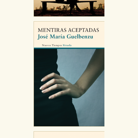
CONFIGURACIÓN DE COOKIES
HABILITAR TODO
RECHAZAR TODO
Cookies necesarias
Estas cookies son necesarias para que nuestro sitio
web funcione y no es posible deshabilitarlas desde
nuestro sistema. Es posible hacerlo desde el
navegador, pero en ese caso es posible que algunas
áreas de nuestra web dejen de funcionar
correctamente.
Cookies de rendimiento y analíticas
Estas cookies se utilizan para mejorar su experiencia
de navegación y optimizar el funcionamiento de
nuestro sitio web. Almacenan configuraciones de
servicios para que no tenga que reconfigurarlos cada
vez que nos visita. La información es agregada y, por lo
tanto, es anónima.
Cookies de publicidad y redes sociales
Estas cookies son gestionadas por nuestros socios