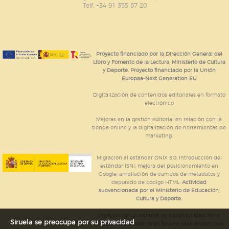
Telf. +34 91 355 57 20
Proyecto financiado por la Dirección General del
Libro y Fomento de la Lectura, Ministerio de Cultura
y Deporte. Proyecto financiado por la Unión
Europea-Next Generation EU
Digitalización de contenidos editoriales en formato
electrónico
Mejoras en la gestión editorial en relación con la
tienda online y la digitalización de herramientas de
marketing.
Migración al estándar ONIX 3.0; introducción del
estándar ISNI; mejora del posicionamiento en
Google; ampliación de campos de metadatos y
depurado de código HTML.
Actividad
subvencionada por el Ministerio de Educación,
Cultura y Deporte.
Creación de un sistema de adaptabilidad de la
Siruela se preocupa por su privacidad
página web de ediciones Siruela para dispositivos