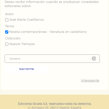
Deseo recibir información cuando se produzcan novedades
editoriales sobre:
Autor:
José María Guelbenzu
Tema:
Novela contemporánea - literatura en castellano
Colección:
Nuevos Tiempos
Suscribirme
Interesante
Ediciones Siruela S.A. reservados todos los derechos.
c/ Almagro 25. 28010 Madrid. España