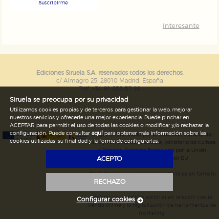
Suscribirme
Interesante
Ediciones Siruela S.A. reservados todos los derechos.
c/ Almagro 25. 28010 Madrid. España
Telf. +34 91 355 57 20
Siruela se preocupa por su privacidad
Utilizamos cookies propias y de terceros para gestionar la web, mejorar
nuestros servicios y ofrecerle una mejor experiencia. Puede pinchar en
ACEPTAR para permitir el uso de todas las cookies o modificar y/o rechazar la
configuración. Puede consultar
aquí
para obtener más información sobre las
Proyecto financiado por la Dirección General del
cookies utilizadas, su finalidad y la forma de configurarlas.
Libro y Fomento de la Lectura, Ministerio de Cultura
y Deporte. Proyecto financiado por la Unión
ACEPTO
Europea-Next Generation EU
Digitalización de contenidos editoriales en formato
RECHAZO
electrónico
Mejoras en la gestión editorial en relación con la
Configurar cookies
tienda online y la digitalización de herramientas de
marketing.