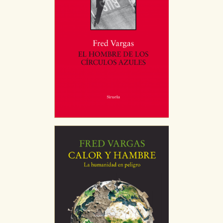
CONFIGURACIÓN DE COOKIES
HABILITAR TODO
RECHAZAR TODO
Cookies necesarias
Estas cookies son necesarias para que nuestro sitio
web funcione y no es posible deshabilitarlas desde
nuestro sistema. Es posible hacerlo desde el
navegador, pero en ese caso es posible que algunas
áreas de nuestra web dejen de funcionar
correctamente.
Cookies de rendimiento y analíticas
Estas cookies se utilizan para mejorar su experiencia
de navegación y optimizar el funcionamiento de
nuestro sitio web. Almacenan configuraciones de