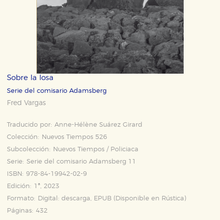
Sobre la losa
Serie del comisario Adamsberg
Fred Vargas
Traducido por:
Anne-Hélène Suárez Girard
Colección:
Nuevos Tiempos 526
Subcolección:
Nuevos Tiempos / Policiaca
Serie:
Serie del comisario Adamsberg 11
ISBN:
978-84-19942-02-9
Edición:
1ª, 2023
Formato:
Digital: descarga, EPUB (Disponible en
Rústica
)
Páginas:
432