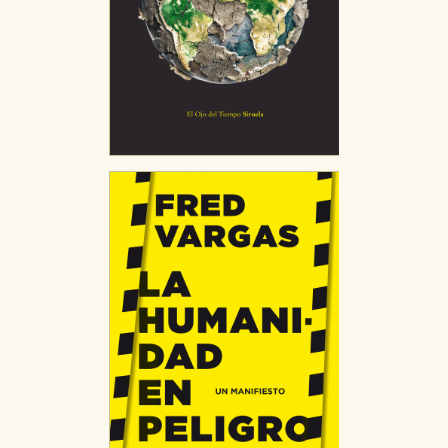
servicios para que no tenga que reconfigurarlos cada
vez que nos visita. La información es agregada y, por lo
tanto, es anónima.
Cookies de publicidad y redes sociales
Estas cookies son gestionadas por nuestros socios
publicitarios y se utilizan para mostrar publicidad
relevante para sus intereses en otros sitios. No
almacenan directamente información personal sino
que se basan en la identificación única de su
navegador y dispositivo de internet.
GUARDAR CONFIGURACIÓN
Puede consultar nuestra
política de cookies