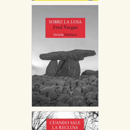
CONFIGURACIÓN DE COOKIES
HABILITAR TODO
RECHAZAR TODO
Cookies necesarias
Estas cookies son necesarias para que nuestro sitio
web funcione y no es posible deshabilitarlas desde
nuestro sistema. Es posible hacerlo desde el
navegador, pero en ese caso es posible que algunas
áreas de nuestra web dejen de funcionar
correctamente.
Cookies de rendimiento y analíticas
Estas cookies se utilizan para mejorar su experiencia
de navegación y optimizar el funcionamiento de
nuestro sitio web. Almacenan configuraciones de
servicios para que no tenga que reconfigurarlos cada
vez que nos visita. La información es agregada y, por lo
tanto, es anónima.
Cookies de publicidad y redes sociales
Estas cookies son gestionadas por nuestros socios