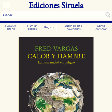
Ediciones Siruela
Suscripción a
Cómo
Compra
Lista de
Registro
online
deseos
novedades
comprar