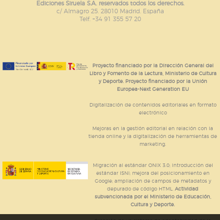
Ediciones Siruela S.A. reservados todos los derechos.
c/ Almagro 25. 28010 Madrid. España
Telf. +34 91 355 57 20
Proyecto financiado por la Dirección General del
Libro y Fomento de la Lectura, Ministerio de Cultura
y Deporte. Proyecto financiado por la Unión
Europea-Next Generation EU
Digitalización de contenidos editoriales en formato
electrónico
Mejoras en la gestión editorial en relación con la
tienda online y la digitalización de herramientas de
marketing.
Migración al estándar ONIX 3.0; introducción del
estándar ISNI; mejora del posicionamiento en
Google; ampliación de campos de metadatos y
depurado de código HTML.
Actividad
subvencionada por el Ministerio de Educación,
Cultura y Deporte.