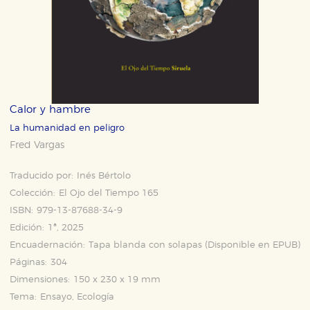
Calor y hambre
La humanidad en peligro
Fred Vargas
Traducido por:
Inés Bértolo
Colección:
El Ojo del Tiempo 165
ISBN:
979-13-87688-34-9
Edición:
1ª, 2025
Encuadernación:
Tapa blanda con solapas (Disponible en
EPUB
)
Páginas:
304
Dimensiones:
150 x 230 x 19 mm
Tema:
Ensayo, Ecología