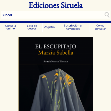
Ediciones Siruela
Suscripción a
Cómo
Compra
Lista de
Registro
online
deseos
novedades
comprar