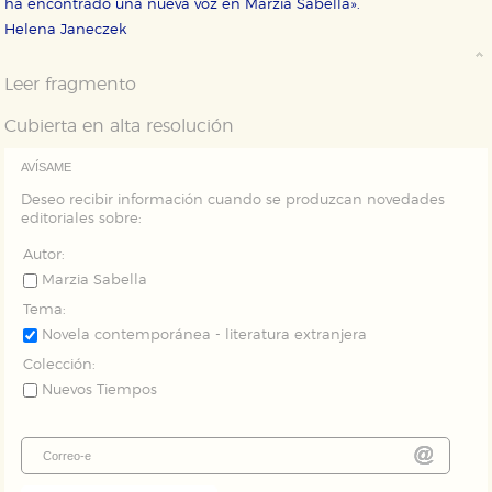
ha encontrado una nueva voz en Marzia Sabella».
Helena Janeczek
Puede consultar nuestra
política de cookies
Leer fragmento
Cubierta en alta resolución
AVÍSAME
Deseo recibir información cuando se produzcan novedades
editoriales sobre:
Autor:
Marzia Sabella
Tema:
Novela contemporánea - literatura extranjera
Colección:
Nuevos Tiempos