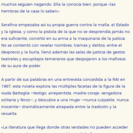
muchos seguían negando. Ella la conocía bien, porque «las
Cookies necesarias
hembras de la casa lo saben».
Estas cookies son necesarias para que nuestro sitio
web funcione y no es posible deshabilitarlas desde
nuestro sistema. Es posible hacerlo desde el
Serafina empezaba así su propia guerra contra la mafia, el Estado
navegador, pero en ese caso es posible que algunas
áreas de nuestra web dejen de funcionar
y la Iglesia, y como la pistola de la que no se desprendía jamás no
correctamente.
era suficiente, convirtió en su arma a la maquinaria de la justicia.
Cookies de rendimiento y analíticas
No se contentó con revelar nombres, tramas y delitos; entre el
Estas cookies se utilizan para mejorar su experiencia
desprecio y la burla, llenó además las salas de justicia de gestos
de navegación y optimizar el funcionamiento de
teatrales y escupitajos temerarios que despojaron a los mafiosos
nuestro sitio web. Almacenan configuraciones de
servicios para que no tenga que reconfigurarlos cada
de su aura de poder.
vez que nos visita. La información es agregada y, por lo
tanto, es anónima.
A partir de sus palabras en una entrevista concedida a la RAI en
Cookies de publicidad y redes sociales
1967, esta novela explora las múltiples facetas de la figura de la
Estas cookies son gestionadas por nuestros socios
publicitarios y se utilizan para mostrar publicidad
viuda Battaglia —testigo, arrepentida, madre coraje, vengadora
relevante para sus intereses en otros sitios. No
solitaria y feroz—, y descubre a una mujer —nunca culpable, nunca
almacenan directamente información personal sino
que se basan en la identificación única de su
inocente— dramáticamente atrapada entre la tradición y la
navegador y dispositivo de internet.
revuelta.
GUARDAR CONFIGURACIÓN
«La literatura que llega donde otras verdades no pueden acceder