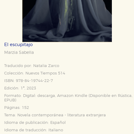
El escupitajo
Marzia Sabella
Traducido por:
Natalia Zarco
Colección:
Nuevos Tiempos 514
ISBN:
978-84-19744-22-7
Edición:
1ª, 2023
Formato:
Digital: descarga, Amazon Kindle (Disponible en
Rústica
,
EPUB
)
Páginas:
152
Tema:
Novela contemporánea - literatura extranjera
Idioma de publicación:
Español
Idioma de traducción:
Italiano