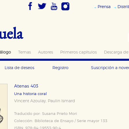
Prensa
Distr
uela
álogo
Temas
Autores
Primeros capítulos
Descarga de
Lista de deseos
Registro
Suscripción a nov
Atenas 403
Una historia coral
Vincent Azoulay
Paulin Ismard
,
Traducido por:
Susana Prieto Mori
Colección:
Biblioteca de Ensayo / Serie mayor 133
ISBN:
978-84-19553-90-4