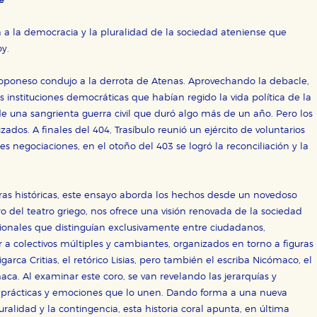
e
OKIES
HABILITAR T
 a la democracia y la pluralidad de la sociedad ateniense que
y.
 Peloponeso condujo a la derrota de Atenas. Aprovechando la debacle,
ra que nuestro sitio web funcione y no es posible deshabilitarlas 
s instituciones democráticas que habían regido la vida política de la
ero en ese caso es posible que algunas áreas de nuestra web deje
de una sangrienta guerra civil que duró algo más de un año. Pero los
ticas
os. A finales del 404, Trasíbulo reunió un ejército de voluntarios
 mejorar su experiencia de navegación y optimizar el funcionamie
ciles negociaciones, en el otoño del 403 se logró la reconciliación y la
ara que no tenga que reconfigurarlos cada vez que nos visita. La i
sociales
guras históricas, este ensayo aborda los hechos desde un novedoso
or nuestros socios publicitarios y se utilizan para mostrar publici
 del teatro griego, nos ofrece una visión renovada de la sociedad
ectamente información personal sino que se basan en la identific
cionales que distinguían exclusivamente entre ciudadanos,
gar a colectivos múltiples y cambiantes, organizados en torno a figuras
igarca Critias, el retórico Lisias, pero también el escriba Nicómaco, el
CIÓN
maca. Al examinar este coro, se van revelando las jerarquías y
as prácticas y emociones que lo unen. Dando forma a una nueva
luralidad y la contingencia, esta historia coral apunta, en última