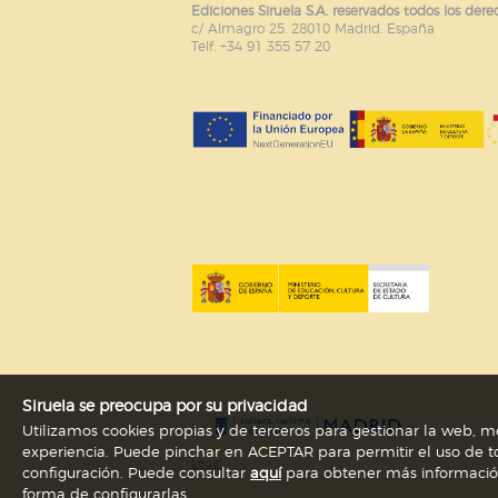
Ediciones Siruela S.A. reservados todos los dere
c/ Almagro 25. 28010 Madrid. España
Telf. +34 91 355 57 20
Siruela se preocupa por su privacidad
Utilizamos cookies propias y de terceros para gestionar la web, me
experiencia. Puede pinchar en ACEPTAR para permitir el uso de to
Legal
configuración. Puede consultar
aquí
para obtener más información s
forma de configurarlas.