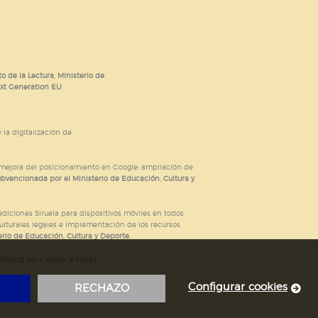
o de la Lectura, Ministerio de
ext Generation EU
 la digitalización de
; mejora del posicionamiento en Google; ampliación de
ubvencionada por el Ministerio de Educación, Cultura y
iciones Siruela para dispositivos móviles en todos
ulturales legales e implementación de los recursos
rio de Educación, Cultura y Deporte.
adrid para asistir a Ferias
Configurar cookies
RECHAZO