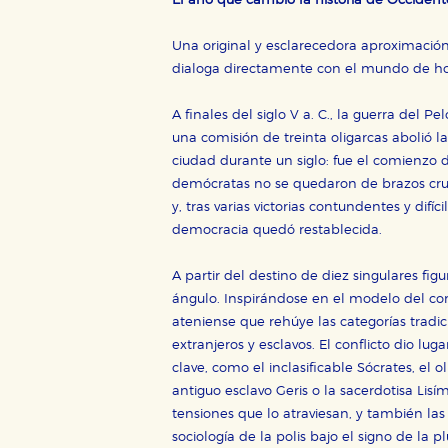
El año que cambió la historia de Occident
CONFIGURACIÓN DE CO
Una original y esclarecedora aproximación
dialoga directamente con el mundo de ho
Cookies necesarias
A finales del siglo V a. C., la guerra del
Estas cookies son necesarias pa
una comisión de treinta oligarcas abolió la
hacerlo desde el navegador, p
ciudad durante un siglo: fue el comienzo 
Cookies de rendimiento y analí
demócratas no se quedaron de brazos cruzad
Estas cookies se utilizan para
y, tras varias victorias contundentes y difí
configuraciones de servicios p
democracia quedó restablecida.
tanto, es anónima.
Cookies de publicidad y redes 
A partir del destino de diez singulares fi
Estas cookies son gestionadas p
ángulo. Inspirándose en el modelo del coro
otros sitios. No almacenan dir
ateniense que rehúye las categorías tradi
dispositivo de internet.
extranjeros y esclavos. El conflicto dio lu
clave, como el inclasificable Sócrates, el ol
GUARDAR CONFIGURA
antiguo esclavo Geris o la sacerdotisa Lisí
tensiones que lo atraviesan, y también l
sociología de la polis bajo el signo de la p