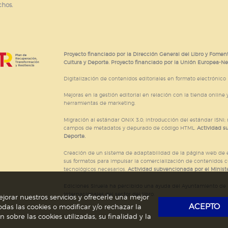
chos.
Proyecto financiado por la Dirección General del Libro y Foment
Cultura y Deporte. Proyecto financiado por la Unión Europea-N
Digitalización de contenidos editoriales en formato electrónico
Mejoras en la gestión editorial en relación con la tienda online y
herramientas de marketing.
Migración al estándar ONIX 3.0; introducción del estándar ISNI
campos de metadatos y depurado de código HTML.
Actividad s
Deporte.
Creación de un sistema de adaptabilidad de la página web de ed
sus formatos para impulsar la comercialización de contenidos c
tecnológicos necesarios.
Actividad subvencionada por el Ministe
Ediciones Siruela ha percibido una ayuda del Ayuntamiento de M
Internacionales del sector del libro.
jorar nuestros servicios y ofrecerle una mejor
ACEPTO
das las cookies o modificar y/o rechazar la
obre las cookies utilizadas, su finalidad y la