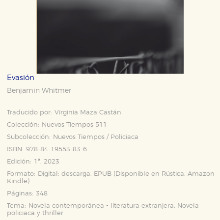
Evasión
Benjamin Whitmer
Traducido por:
Virginia Maza Castán
Colección:
Nuevos Tiempos 511
Subcolección:
Nuevos Tiempos / Policiaca
ISBN:
978-84-19553-83-6
Edición:
1ª, 2023
Formato:
Digital: descarga, EPUB (Disponible en
Rústica
,
Amazon
Kindle
)
Páginas:
348
Tema:
Novela contemporánea - literatura extranjera, Novela
policiaca y thriller