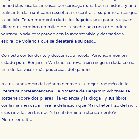
periodistas locales ansiosos por conseguir una buena historia y una
HABILITAR TODO
RECHAZAR TODO
traficante de marihuana resuelta a encontrar a su primo antes que
la policía. En un momento dado, los fugados se separan y siguen
diferentes caminos en mitad de la noche bajo una arrolladora
Cookies necesarias
ventisca. Nada comparado con la incontenible y despiadada
Estas cookies son necesarias para que nuestro sitio
espiral de violencia que se desatará a su paso…
web funcione y no es posible deshabilitarlas desde
nuestro sistema. Es posible hacerlo desde el
navegador, pero en ese caso es posible que algunas
Con esta contundente y descarnada novela, American noir en
áreas de nuestra web dejen de funcionar
estado puro, Benjamin Whitmer se revela sin ninguna duda como
correctamente.
una de las voces más poderosas del género.
Cookies de rendimiento y analíticas
Estas cookies se utilizan para mejorar su experiencia
de navegación y optimizar el funcionamiento de
«La quintaesencia del género negro en la mejor tradición de la
nuestro sitio web. Almacenan configuraciones de
literatura norteamericana. La América de Benjamin Whitmer se
servicios para que no tenga que reconfigurarlos cada
vez que nos visita. La información es agregada y, por lo
sostiene sobre dos pilares —la violencia y la droga— y sus libros
tanto, es anónima.
confirman en cada línea la definición que Manchette hizo del noir:
Cookies de publicidad y redes sociales
esas novelas en las que “el mal domina históricamente”».
Estas cookies son gestionadas por nuestros socios
Pierre Lemaitre
publicitarios y se utilizan para mostrar publicidad
relevante para sus intereses en otros sitios. No
almacenan directamente información personal sino
que se basan en la identificación única de su