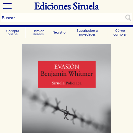
Ediciones Siruela
Suscripción a
Cómo
Compra
Lista de
Registro
online
deseos
novedades
comprar