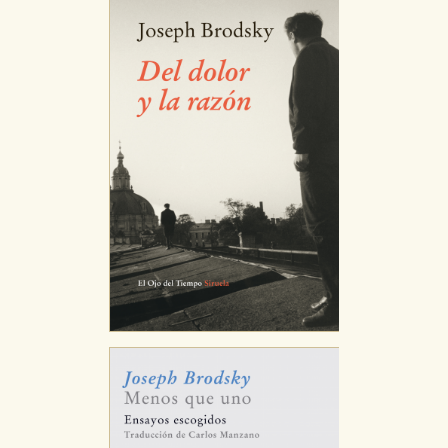
Cookies necesarias
Estas cookies son necesarias para que nuestro sitio
web funcione y no es posible deshabilitarlas desde
nuestro sistema. Es posible hacerlo desde el
navegador, pero en ese caso es posible que algunas
áreas de nuestra web dejen de funcionar
correctamente.
Cookies de rendimiento y analíticas
Estas cookies se utilizan para mejorar su experiencia
de navegación y optimizar el funcionamiento de
nuestro sitio web. Almacenan configuraciones de
servicios para que no tenga que reconfigurarlos cada
vez que nos visita. La información es agregada y, por lo
tanto, es anónima.
Cookies de publicidad y redes sociales
Estas cookies son gestionadas por nuestros socios
publicitarios y se utilizan para mostrar publicidad
relevante para sus intereses en otros sitios. No
almacenan directamente información personal sino
que se basan en la identificación única de su
navegador y dispositivo de internet.