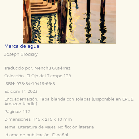
Marca de agua
Joseph Brodsky
Traducido por:
Menchu Gutiérrez
Colección:
El Ojo del Tiempo 138
ISBN:
978-84-19419-66-8
Edición:
1ª, 2023
Encuadernación:
Tapa blanda con solapas (Disponible en
EPUB
,
Amazon Kindle
)
Páginas:
112
Dimensiones:
145 x 215 x 10 mm
Tema:
Literatura de viajes, No ficción literaria
Idioma de publicación:
Español