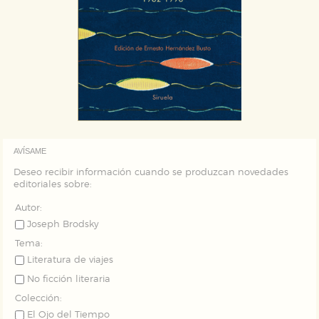
AVÍSAME
Deseo recibir información cuando se produzcan novedades
editoriales sobre:
Autor:
Joseph Brodsky
Tema:
Literatura de viajes
No ficción literaria
Colección:
El Ojo del Tiempo