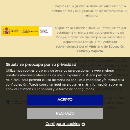
Mejoras en la gestión editorial en relación con la
tienda online y la digitalización de herramientas de
marketing.
Migración al estándar ONIX 3.0; introducción del
estándar ISNI; mejora del posicionamiento en
Google; ampliación de campos de metadatos y
depurado de código HTML.
Actividad
subvencionada por el Ministerio de Educación,
Cultura y Deporte.
Creación de un sistema de adaptabilidad de la
Siruela se preocupa por su privacidad
página web de ediciones Siruela para dispositivos
móviles en todos sus formatos para impulsar la
Utilizamos cookies propias y de terceros para gestionar la web, mejorar
comercialización de contenidos culturales legales e
nuestros servicios y ofrecerle una mejor experiencia. Puede pinchar en
implementación de los recursos tecnológicos
ACEPTAR para permitir el uso de todas las cookies o modificar y/o rechazar la
necesarios.
Actividad subvencionada por el
configuración. Puede consultar
aquí
para obtener más información sobre las
Ministerio de Educación, Cultura y Deporte.
cookies utilizadas, su finalidad y la forma de configurarlas.
Ediciones Siruela ha percibido una ayuda del
ACEPTO
Ayuntamiento de Madrid para asistir a Ferias
Internacionales del sector del libro.
RECHAZO
Configurar cookies
Legal