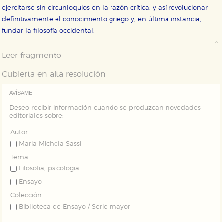
nuestro sitio web. Almacenan configuraciones de
ejercitarse sin circunloquios en la razón crítica, y así revolucionar
servicios para que no tenga que reconfigurarlos cada
vez que nos visita. La información es agregada y, por lo
definitivamente el conocimiento griego y, en última instancia,
tanto, es anónima.
fundar la filosofía occidental.
Cookies de publicidad y redes sociales
Estas cookies son gestionadas por nuestros socios
Leer fragmento
publicitarios y se utilizan para mostrar publicidad
relevante para sus intereses en otros sitios. No
Cubierta en alta resolución
almacenan directamente información personal sino
que se basan en la identificación única de su
navegador y dispositivo de internet.
AVÍSAME
Deseo recibir información cuando se produzcan novedades
editoriales sobre:
GUARDAR CONFIGURACIÓN
Autor:
Maria Michela Sassi
Puede consultar nuestra
política de cookies
Tema:
Filosofía, psicología
Ensayo
Colección:
Biblioteca de Ensayo / Serie mayor