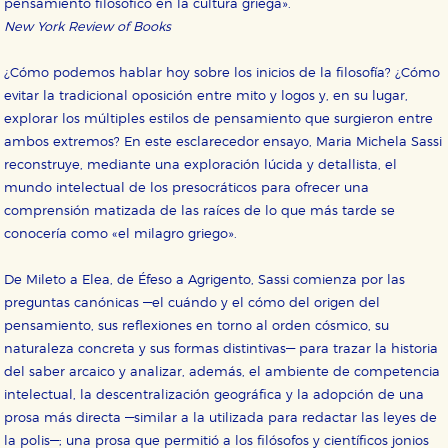
pensamiento filosófico en la cultura griega».
New York Review of Books
¿Cómo podemos hablar hoy sobre los inicios de la filosofía? ¿Cómo
evitar la tradicional oposición entre mito y logos y, en su lugar,
explorar los múltiples estilos de pensamiento que surgieron entre
ambos extremos? En este esclarecedor ensayo, Maria Michela Sassi
CONFIGURACIÓN DE COOKIES
reconstruye, mediante una exploración lúcida y detallista, el
mundo intelectual de los presocráticos para ofrecer una
HABILITAR TODO
RECHAZAR TODO
comprensión matizada de las raíces de lo que más tarde se
conocería como «el milagro griego».
Cookies necesarias
De Mileto a Elea, de Éfeso a Agrigento, Sassi comienza por las
Estas cookies son necesarias para que nuestro sitio
preguntas canónicas —el cuándo y el cómo del origen del
web funcione y no es posible deshabilitarlas desde
pensamiento, sus reflexiones en torno al orden cósmico, su
nuestro sistema. Es posible hacerlo desde el
navegador, pero en ese caso es posible que algunas
naturaleza concreta y sus formas distintivas— para trazar la historia
áreas de nuestra web dejen de funcionar
del saber arcaico y analizar, además, el ambiente de competencia
correctamente.
intelectual, la descentralización geográfica y la adopción de una
Cookies de rendimiento y analíticas
prosa más directa —similar a la utilizada para redactar las leyes de
Estas cookies se utilizan para mejorar su experiencia
de navegación y optimizar el funcionamiento de
la polis—; una prosa que permitió a los filósofos y científicos jonios