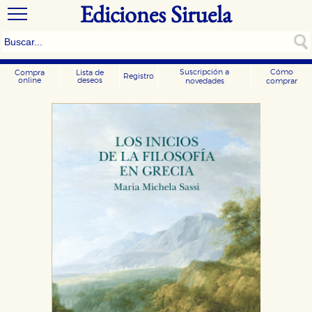
Ediciones Siruela
Suscripción a
Cómo
Compra
Lista de
Registro
online
deseos
novedades
comprar