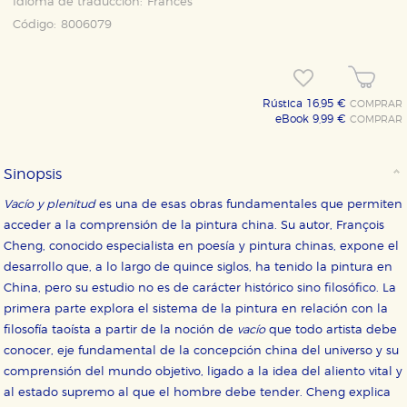
Idioma de traducción:
Francés
Código:
8006079
Rústica 16,95 €
COMPRAR
eBook 9,99 €
COMPRAR
Sinopsis
Vacío y plenitud
es una de esas obras fundamentales que permiten
acceder a la comprensión de la pintura china. Su autor, François
Cheng, conocido especialista en poesía y pintura chinas, expone el
desarrollo que, a lo largo de quince siglos, ha tenido la pintura en
China, pero su estudio no es de carácter histórico sino filosófico. La
primera parte explora el sistema de la pintura en relación con la
filosofía taoísta a partir de la noción de
vacío
que todo artista debe
CONFIGURACIÓN DE COOKIES
conocer, eje fundamental de la concepción china del universo y su
comprensión del mundo objetivo, ligado a la idea del aliento vital y
HABILITAR TODO
RECHAZAR TODO
al estado supremo al que el hombre debe tender. Cheng explica