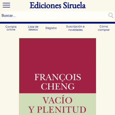
Ediciones Siruela
Suscripción a
Cómo
Compra
Lista de
Registro
online
deseos
novedades
comprar