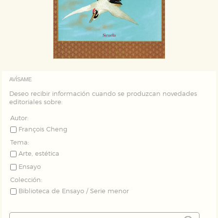
Puede consultar nuestra
política de cookies
AVÍSAME
Deseo recibir información cuando se produzcan novedades
editoriales sobre:
Autor:
François Cheng
Tema:
Arte, estética
Ensayo
Colección:
Biblioteca de Ensayo / Serie menor