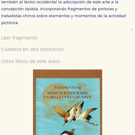
también al lector occidental la adscripción de este arte a la
concepción taoísta, incorporando fragmentos de pintores y
Cookies necesarias
tratadistas chinos sobre elementos y momentos de la actividad
Estas cookies son necesarias para que nuestro sitio
pictórica.
web funcione y no es posible deshabilitarlas desde
nuestro sistema. Es posible hacerlo desde el
navegador, pero en ese caso es posible que algunas
Leer fragmento
áreas de nuestra web dejen de funcionar
correctamente.
Cubierta en alta resolución
Cookies de rendimiento y analíticas
Estas cookies se utilizan para mejorar su experiencia
Otros libros de este autor:
de navegación y optimizar el funcionamiento de
nuestro sitio web. Almacenan configuraciones de
servicios para que no tenga que reconfigurarlos cada
vez que nos visita. La información es agregada y, por lo
tanto, es anónima.
Cookies de publicidad y redes sociales
Estas cookies son gestionadas por nuestros socios
publicitarios y se utilizan para mostrar publicidad
relevante para sus intereses en otros sitios. No
almacenan directamente información personal sino
que se basan en la identificación única de su
navegador y dispositivo de internet.
GUARDAR CONFIGURACIÓN