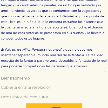
tengan que cambiarles los pañales, de un bosque habitado por
unos hombrecillos verdes que se confunden con la vegetación y
que conocen el secreto de la felicidad. Gabriel, el protagonista de
este libro, es un niño al que le encanta escuchar las historias que
le cuenta su madre a la hora de acostarse. Una noche, el dragón
de una de esas historias se presentará en sus sueños y lo llevará a
conocer todos estos lugares.
CONFIGURACIÓN DE COOKIES
El País de los Niños Perdidos
nos enseña que no debemos
mantener separado el mundo real del de la fantasía. La realidad
HABILITAR TODO
RECHAZAR TODO
necesita de la fantasía para volverse deseable; la fantasía de lo real
para poderse compartir con las personas que amamos.
Cookies necesarias
Leer fragmento
Estas cookies son necesarias para que nuestro sitio
web funcione y no es posible deshabilitarlas desde
Cubierta en alta resolución
nuestro sistema. Es posible hacerlo desde el
navegador, pero en ese caso es posible que algunas
áreas de nuestra web dejen de funcionar
Otros libros de este autor:
correctamente.
Cookies de rendimiento y analíticas