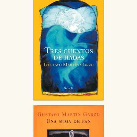
Estas cookies se utilizan para mejorar su experiencia
de navegación y optimizar el funcionamiento de
nuestro sitio web. Almacenan configuraciones de
servicios para que no tenga que reconfigurarlos cada
vez que nos visita. La información es agregada y, por lo
tanto, es anónima.
Cookies de publicidad y redes sociales
Estas cookies son gestionadas por nuestros socios
publicitarios y se utilizan para mostrar publicidad
relevante para sus intereses en otros sitios. No
almacenan directamente información personal sino
que se basan en la identificación única de su
navegador y dispositivo de internet.
GUARDAR CONFIGURACIÓN
Puede consultar nuestra
política de cookies