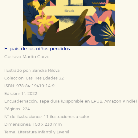
El país de los niños perdidos
Gustavo Martín Garzo
Ilustrado por:
Sandra Rilova
Colección:
Las Tres Edades 321
ISBN:
978-84-19419-14-9
Edición:
1ª, 2022
Encuadernación:
Tapa dura (Disponible en
EPUB
,
Amazon Kindle
)
Páginas:
224
Nº de ilustraciones:
11 ilustraciones a color
Dimensiones:
150 x 230 mm
Tema:
Literatura infantil y juvenil