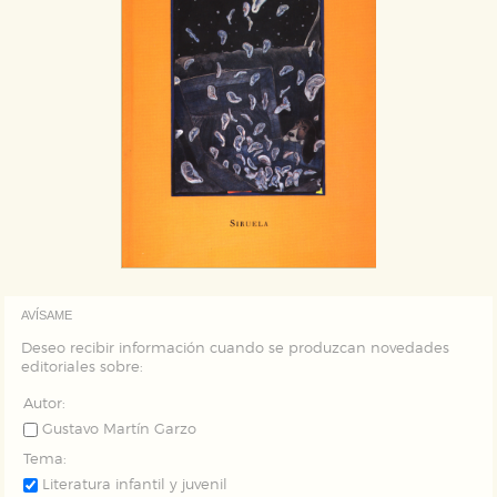
AVÍSAME
Deseo recibir información cuando se produzcan novedades
editoriales sobre:
Autor:
Gustavo Martín Garzo
Tema:
Literatura infantil y juvenil