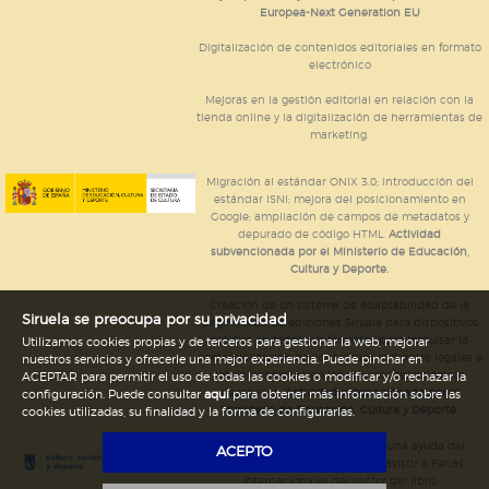
Europea-Next Generation EU
Digitalización de contenidos editoriales en formato
electrónico
Mejoras en la gestión editorial en relación con la
tienda online y la digitalización de herramientas de
marketing.
Migración al estándar ONIX 3.0; introducción del
estándar ISNI; mejora del posicionamiento en
Google; ampliación de campos de metadatos y
depurado de código HTML.
Actividad
subvencionada por el Ministerio de Educación,
Cultura y Deporte.
Creación de un sistema de adaptabilidad de la
Siruela se preocupa por su privacidad
página web de ediciones Siruela para dispositivos
móviles en todos sus formatos para impulsar la
Utilizamos cookies propias y de terceros para gestionar la web, mejorar
comercialización de contenidos culturales legales e
nuestros servicios y ofrecerle una mejor experiencia. Puede pinchar en
implementación de los recursos tecnológicos
ACEPTAR para permitir el uso de todas las cookies o modificar y/o rechazar la
necesarios.
Actividad subvencionada por el
configuración. Puede consultar
aquí
para obtener más información sobre las
Ministerio de Educación, Cultura y Deporte.
cookies utilizadas, su finalidad y la forma de configurarlas.
Ediciones Siruela ha percibido una ayuda del
ACEPTO
Ayuntamiento de Madrid para asistir a Ferias
Internacionales del sector del libro.