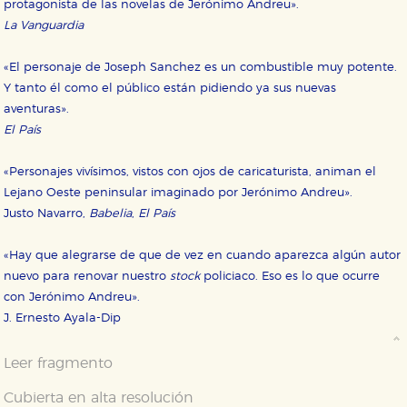
Cookies de publicidad y redes sociales
protagonista de las novelas de Jerónimo Andreu».
Estas cookies son gestionadas por nuestros socios
La Vanguardia
publicitarios y se utilizan para mostrar publicidad
relevante para sus intereses en otros sitios. No
almacenan directamente información personal sino
«El personaje de Joseph Sanchez es un combustible muy potente.
que se basan en la identificación única de su
Y tanto él como el público están pidiendo ya sus nuevas
navegador y dispositivo de internet.
aventuras».
El País
GUARDAR CONFIGURACIÓN
«Personajes vivísimos, vistos con ojos de caricaturista, animan el
Lejano Oeste peninsular imaginado por Jerónimo Andreu».
Puede consultar nuestra
política de cookies
Justo Navarro,
Babelia
,
El País
«Hay que alegrarse de que de vez en cuando aparezca algún autor
nuevo para renovar nuestro
stock
policiaco. Eso es lo que ocurre
con Jerónimo Andreu».
J. Ernesto Ayala-Dip
Leer fragmento
Cubierta en alta resolución