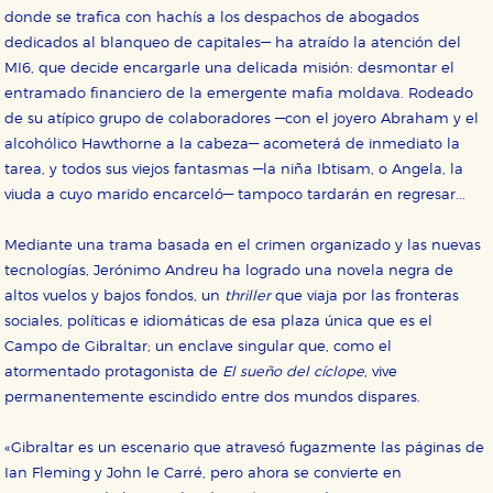
donde se trafica con hachís a los despachos de abogados
dedicados al blanqueo de capitales— ha atraído la atención del
MI6, que decide encargarle una delicada misión: desmontar el
CONFIGURACIÓN DE COOKIES
entramado financiero de la emergente mafia moldava. Rodeado
de su atípico grupo de colaboradores —con el joyero Abraham y el
HABILITAR TODO
RECHAZAR TODO
alcohólico Hawthorne a la cabeza— acometerá de inmediato la
tarea, y todos sus viejos fantasmas —la niña Ibtisam, o Angela, la
viuda a cuyo marido encarceló— tampoco tardarán en regresar...
Cookies necesarias
Estas cookies son necesarias para que nuestro sitio
Mediante una trama basada en el crimen organizado y las nuevas
web funcione y no es posible deshabilitarlas desde
tecnologías, Jerónimo Andreu ha logrado una novela negra de
nuestro sistema. Es posible hacerlo desde el
navegador, pero en ese caso es posible que algunas
altos vuelos y bajos fondos, un
thriller
que viaja por las fronteras
áreas de nuestra web dejen de funcionar
sociales, políticas e idiomáticas de esa plaza única que es el
correctamente.
Campo de Gibraltar; un enclave singular que, como el
Cookies de rendimiento y analíticas
atormentado protagonista de
El sueño del cíclope
, vive
Estas cookies se utilizan para mejorar su experiencia
de navegación y optimizar el funcionamiento de
permanentemente escindido entre dos mundos dispares.
nuestro sitio web. Almacenan configuraciones de
servicios para que no tenga que reconfigurarlos cada
vez que nos visita. La información es agregada y, por lo
«Gibraltar es un escenario que atravesó fugazmente las páginas de
tanto, es anónima.
Ian Fleming y John le Carré, pero ahora se convierte en