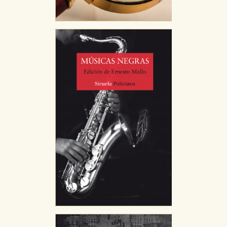
Cookies necesarias
Estas cookies son necesarias para que nuestro sitio
web funcione y no es posible deshabilitarlas desde
nuestro sistema. Es posible hacerlo desde el
navegador, pero en ese caso es posible que algunas
áreas de nuestra web dejen de funcionar
correctamente.
Cookies de rendimiento y analíticas
Estas cookies se utilizan para mejorar su experiencia
de navegación y optimizar el funcionamiento de
nuestro sitio web. Almacenan configuraciones de
servicios para que no tenga que reconfigurarlos cada
vez que nos visita. La información es agregada y, por lo
tanto, es anónima.
Cookies de publicidad y redes sociales
Estas cookies son gestionadas por nuestros socios
publicitarios y se utilizan para mostrar publicidad
relevante para sus intereses en otros sitios. No
almacenan directamente información personal sino
que se basan en la identificación única de su
navegador y dispositivo de internet.
GUARDAR CONFIGURACIÓN