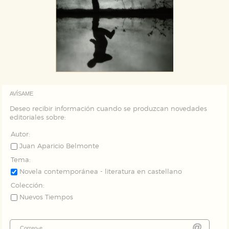
AVÍSAME
Deseo recibir información cuando se produzcan novedades
editoriales sobre:
Autor:
Juan Aparicio Belmonte
Tema:
Novela contemporánea - literatura en castellano
Colección:
Nuevos Tiempos