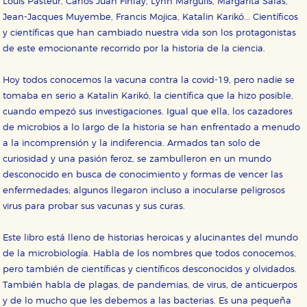
Louis Pasteur, Carlos Juan Finlay, Lynn Margulis, Margarita Salas,
Jean-Jacques Muyembe, Francis Mojica, Katalin Karikó... Científicos
y científicas que han cambiado nuestra vida son los protagonistas
de este emocionante recorrido por la historia de la ciencia.
Hoy todos conocemos la vacuna contra la covid-19, pero nadie se
tomaba en serio a Katalin Karikó, la científica que la hizo posible,
CONFIGURACIÓN DE COOKIES
cuando empezó sus investigaciones. Igual que ella, los cazadores
de microbios a lo largo de la historia se han enfrentado a menudo
HABILITAR TODO
RECHAZAR TODO
a la incomprensión y la indiferencia. Armados tan solo de
curiosidad y una pasión feroz, se zambulleron en un mundo
desconocido en busca de conocimiento y formas de vencer las
Cookies necesarias
enfermedades; algunos llegaron incluso a inocularse peligrosos
Estas cookies son necesarias para que nuestro sitio
virus para probar sus vacunas y sus curas.
web funcione y no es posible deshabilitarlas desde
nuestro sistema. Es posible hacerlo desde el
navegador, pero en ese caso es posible que algunas
Este libro está lleno de historias heroicas y alucinantes del mundo
áreas de nuestra web dejen de funcionar
correctamente.
de la microbiología. Habla de los nombres que todos conocemos,
Cookies de rendimiento y analíticas
pero también de científicas y científicos desconocidos y olvidados.
Estas cookies se utilizan para mejorar su experiencia
También habla de plagas, de pandemias, de virus, de anticuerpos
de navegación y optimizar el funcionamiento de
y de lo mucho que les debemos a las bacterias. Es una pequeña
nuestro sitio web. Almacenan configuraciones de