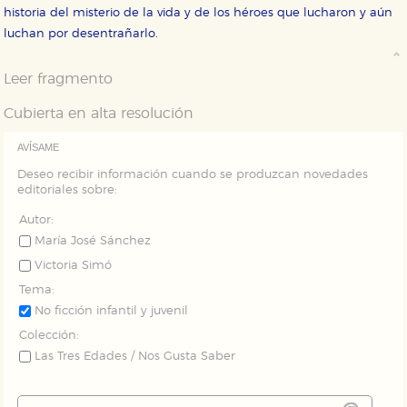
servicios para que no tenga que reconfigurarlos cada
historia del misterio de la vida y de los héroes que lucharon y aún
vez que nos visita. La información es agregada y, por lo
luchan por desentrañarlo.
tanto, es anónima.
Cookies de publicidad y redes sociales
Leer fragmento
Estas cookies son gestionadas por nuestros socios
publicitarios y se utilizan para mostrar publicidad
relevante para sus intereses en otros sitios. No
Cubierta en alta resolución
almacenan directamente información personal sino
que se basan en la identificación única de su
AVÍSAME
navegador y dispositivo de internet.
Deseo recibir información cuando se produzcan novedades
editoriales sobre:
GUARDAR CONFIGURACIÓN
Autor:
María José Sánchez
Victoria Simó
Puede consultar nuestra
política de cookies
Tema:
No ficción infantil y juvenil
Colección:
Las Tres Edades / Nos Gusta Saber