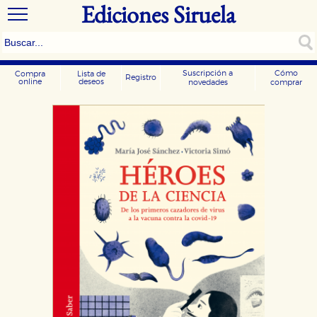
Ediciones Siruela
Suscripción a
Cómo
Compra
Lista de
Registro
online
deseos
novedades
comprar