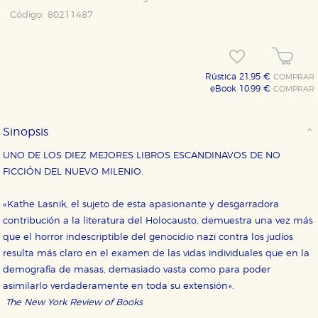
Código:
80211487
Rústica 21,95 €
COMPRAR
eBook 10,99 €
COMPRAR
Sinopsis
UNO DE LOS DIEZ MEJORES LIBROS ESCANDINAVOS DE NO
FICCIÓN DEL NUEVO MILENIO.
CONFIGURACIÓN DE COOKIES
«Kathe Lasnik, el sujeto de esta apasionante y desgarradora
contribución a la literatura del Holocausto, demuestra una vez más
HABILITAR TODO
RECHAZAR TODO
que el horror indescriptible del genocidio nazi contra los judíos
resulta más claro en el examen de las vidas individuales que en la
demografía de masas, demasiado vasta como para poder
asimilarlo verdaderamente en toda su extensión».
Cookies necesarias
The New York Review of Books
Estas cookies son necesarias para que nuestro sitio
web funcione y no es posible deshabilitarlas desde