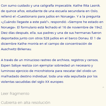
nuestro sistema. Es posible hacerlo desde el
Con sumo cuidado y una caligrafía impecable, Kathe Rita Lasnik,
navegador, pero en ese caso es posible que algunas
áreas de nuestra web dejen de funcionar
de quince años, estudiante de una escuela secundaria en Oslo,
correctamente.
rellenó el «Cuestionario para judíos en Noruega». Y a la pregunta
Cookies de rendimiento y analíticas
«¿Cuándo llegaste a este país?», respondió: «Siempre he estado en
Estas cookies se utilizan para mejorar su experiencia
Noruega». El formulario está fechado el 16 de noviembre de 1942.
de navegación y optimizar el funcionamiento de
nuestro sitio web. Almacenan configuraciones de
Diez días después, ella, sus padres y una de sus hermanas fueron
servicios para que no tenga que reconfigurarlos cada
deportados junto con otros 528 judíos en el barco Donau. El 1 de
vez que nos visita. La información es agregada y, por lo
tanto, es anónima.
diciembre Kathe moriría en el campo de concentración de
Auschwitz-Birkenau.
Cookies de publicidad y redes sociales
Estas cookies son gestionadas por nuestros socios
publicitarios y se utilizan para mostrar publicidad
A través de un minucioso rastreo de archivos, registros y censos,
relevante para sus intereses en otros sitios. No
almacenan directamente información personal sino
Espen Søbye realiza con ejemplar sobriedad un necesario y
que se basan en la identificación única de su
luminoso ejercicio de microhistoria para rescatar del olvido un
navegador y dispositivo de internet.
malhadado destino individual, toda una vida sepultada por los
violentas sacudidas del siglo XX europeo.
GUARDAR CONFIGURACIÓN
Leer fragmento
Cubierta en alta resolución
Puede consultar nuestra
política de cookies