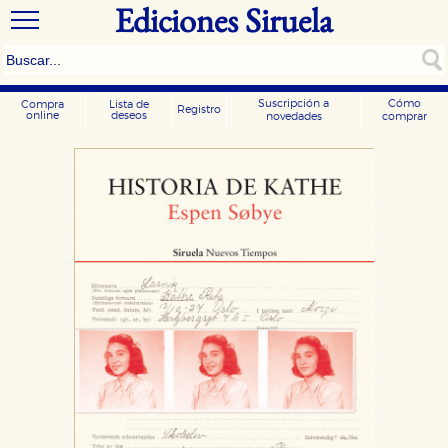
Ediciones Siruela
Suscripción a
Cómo
Compra
Lista de
Registro
online
deseos
novedades
comprar