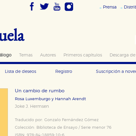
Prensa
Distr
uela
álogo
Temas
Autores
Primeros capítulos
Descarga de
Lista de deseos
Registro
Suscripción a nov
Un cambio de rumbo
Rosa Luxemburgo y Hannah Arendt
Joke J. Hermsen
Traducido por:
Gonzalo Fernández Gómez
Colección:
Biblioteca de Ensayo / Serie menor 76
ISBN:
978-84-18859-10-6