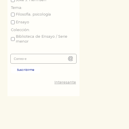
Joke J. Hermsen
Tema:
Filosofía, psicología
Ensayo
Colección:
Biblioteca de Ensayo / Serie
menor
Suscribirme
Interesante
ODO
RECHAZAR TODO