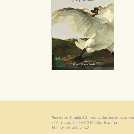
Ediciones Siruela S.A. reservados todos los dere
c/ Almagro 25. 28010 Madrid. España
Telf. +34 91 355 57 20