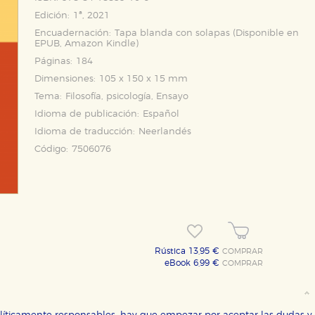
Edición:
1ª, 2021
Encuadernación:
Tapa blanda con solapas (Disponible en
EPUB
,
Amazon Kindle
)
Páginas:
184
Dimensiones:
105 x 150 x 15 mm
Tema:
Filosofía, psicología, Ensayo
Idioma de publicación:
Español
Idioma de traducción:
Neerlandés
Código:
7506076
Rústica 13,95 €
COMPRAR
eBook 6,99 €
COMPRAR
OKIES
HABILITAR T