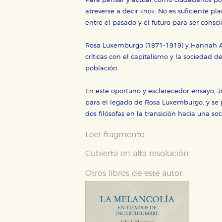
Para pensar y actuar como ciudadanos po
atreverse a decir «no». No es suficiente pl
entre el pasado y el futuro para ser consc
Cookies necesarias
Estas cookies son necesarias pa
Rosa Luxemburgo (1871-1919) y Hannah Ar
hacerlo desde el navegador, p
críticas con el capitalismo y la sociedad 
población.
Cookies de rendimiento y analí
Estas cookies se utilizan para
configuraciones de servicios p
En este oportuno y esclarecedor ensayo, 
tanto, es anónima.
para el legado de Rosa Luxemburgo, y se
dos filósofas en la transición hacia una s
Cookies de publicidad y redes 
Estas cookies son gestionadas p
Leer fragmento
otros sitios. No almacenan dir
dispositivo de internet.
Cubierta en alta resolución
Otros libros de este autor:
GUARDAR CONFIGURA
Puede consultar nuestra
política d