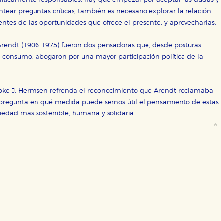
líticamente responsables, hay que empezar por aceptar las dudas y
antear preguntas críticas, también es necesario explorar la relación
ientes de las oportunidades que ofrece el presente, y aprovecharlas.
ra que nuestro sitio web funcione y no es posible deshabilitarlas 
endt (1906-1975) fueron dos pensadoras que, desde posturas
ero en ese caso es posible que algunas áreas de nuestra web deje
de consumo, abogaron por una mayor participación política de la
ticas
 mejorar su experiencia de navegación y optimizar el funcionamie
ara que no tenga que reconfigurarlos cada vez que nos visita. La i
Joke J. Hermsen refrenda el reconocimiento que Arendt reclamaba
 pregunta en qué medida puede sernos útil el pensamiento de estas
ociedad más sostenible, humana y solidaria.
sociales
or nuestros socios publicitarios y se utilizan para mostrar publici
ectamente información personal sino que se basan en la identific
CIÓN
e cookies