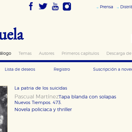
Prensa
Distr
uela
álogo
Temas
Autores
Primeros capítulos
Descarga de
Lista de deseos
Registro
Suscripción a nov
La patria de los suicidas
Pascual Martínez
Tapa blanda con solapas
Nuevos Tiempos. 473.
Novela policiaca y thriller