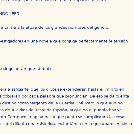
añada a mejor primera novela negra en español de 2021
NDO LEER.
pera prima a la altura de los grandes nombres del género.
OKIES
HABILITAR T
investigadores en una novela que conjuga perfectamente la tensión
e singular. Un gran debut».
ra que nuestro sitio web funcione y no es posible deshabilitarlas 
ero en ese caso es posible que algunas áreas de nuestra web deje
ticas
ra a asfixiarte, que los olivos se extendieran hasta el infinito en
 mejorar su experiencia de navegación y optimizar el funcionamie
les cobraran por cada palabra que pronuncian. De eso se da cuenta
ara que no tenga que reconfigurarlos cada vez que nos visita. La i
 destino como sargento de la Guardia Civil. Pero lo que aún no
asa de suicidios del resto de España, ni que en el pueblo hay ya
sociales
to. Tampoco imagina hasta qué punto se complicarán las cosas
or nuestros socios publicitarios y se utilizan para mostrar publici
es del difunto una misteriosa instantánea en la que aparecen cinco
ectamente información personal sino que se basan en la identific