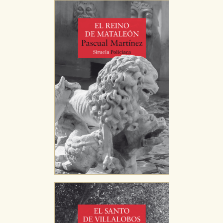
Cookies de rendimiento y analíticas
Estas cookies se utilizan para mejorar su experiencia
de navegación y optimizar el funcionamiento de
nuestro sitio web. Almacenan configuraciones de
servicios para que no tenga que reconfigurarlos cada
vez que nos visita. La información es agregada y, por lo
tanto, es anónima.
Cookies de publicidad y redes sociales
Estas cookies son gestionadas por nuestros socios
publicitarios y se utilizan para mostrar publicidad
relevante para sus intereses en otros sitios. No
almacenan directamente información personal sino
que se basan en la identificación única de su
navegador y dispositivo de internet.
GUARDAR CONFIGURACIÓN
Puede consultar nuestra
política de cookies