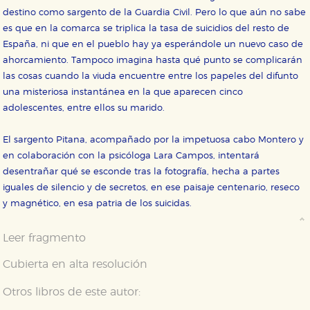
destino como sargento de la Guardia Civil. Pero lo que aún no sabe
es que en la comarca se triplica la tasa de suicidios del resto de
España, ni que en el pueblo hay ya esperándole un nuevo caso de
ahorcamiento. Tampoco imagina hasta qué punto se complicarán
las cosas cuando la viuda encuentre entre los papeles del difunto
una misteriosa instantánea en la que aparecen cinco
adolescentes, entre ellos su marido.
CONFIGURACIÓN DE COOKIES
El sargento Pitana, acompañado por la impetuosa cabo Montero y
en colaboración con la psicóloga Lara Campos, intentará
desentrañar qué se esconde tras la fotografía, hecha a partes
HABILITAR TODO
RECHAZAR TODO
iguales de silencio y de secretos, en ese paisaje centenario, reseco
y magnético, en esa patria de los suicidas.
Cookies necesarias
Leer fragmento
Estas cookies son necesarias para que nuestro sitio
web funcione y no es posible deshabilitarlas desde
nuestro sistema. Es posible hacerlo desde el
Cubierta en alta resolución
navegador, pero en ese caso es posible que algunas
áreas de nuestra web dejen de funcionar
Otros libros de este autor:
correctamente.