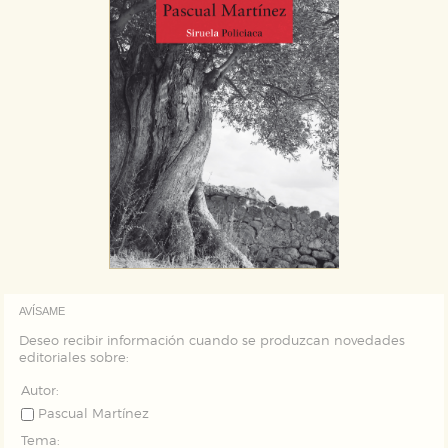
AVÍSAME
Deseo recibir información cuando se produzcan novedades
editoriales sobre:
Autor:
Pascual Martínez
Tema: