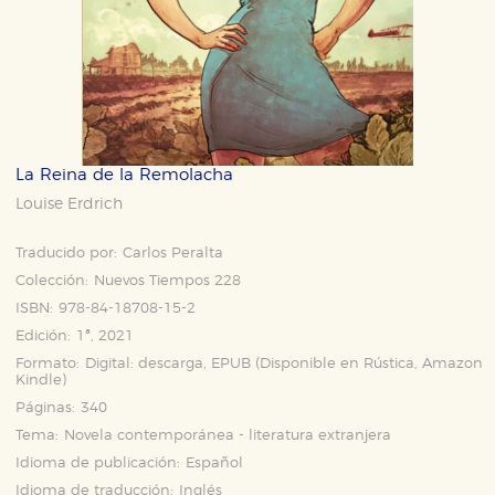
La Reina de la Remolacha
Louise Erdrich
Traducido por:
Carlos Peralta
Colección:
Nuevos Tiempos 228
ISBN:
978-84-18708-15-2
Edición:
1ª, 2021
Formato:
Digital: descarga, EPUB (Disponible en
Rústica
,
Amazon
Kindle
)
Páginas:
340
Tema:
Novela contemporánea - literatura extranjera
Idioma de publicación:
Español
Idioma de traducción:
Inglés