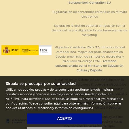
Europea-Next Generation EU
Digitalización de contenidos editoriales en formato
electrónico
Mejoras en la gestión editorial en relación con la
tienda online y la digitalización de herramientas de
marketing.
Migración al estándar ONIX 3.0; introducción del
estándar ISNI; mejora del posicionamiento en
Google; ampliación de campos de metadatos y
depurado de código HTML.
Actividad
subvencionada por el Ministerio de Educación,
Cultura y Deporte.
Creación de un sistema de adaptabilidad de la
Siruela se preocupa por su privacidad
página web de ediciones Siruela para dispositivos
móviles en todos sus formatos para impulsar la
Utilizamos cookies propias y de terceros para gestionar la web, mejorar
comercialización de contenidos culturales legales e
nuestros servicios y ofrecerle una mejor experiencia. Puede pinchar en
implementación de los recursos tecnológicos
ACEPTAR para permitir el uso de todas las cookies o modificar y/o rechazar la
necesarios.
Actividad subvencionada por el
configuración. Puede consultar
aquí
para obtener más información sobre las
Ministerio de Educación, Cultura y Deporte.
cookies utilizadas, su finalidad y la forma de configurarlas.
Ediciones Siruela ha percibido una ayuda del
ACEPTO
Ayuntamiento de Madrid para asistir a Ferias
Internacionales del sector del libro.