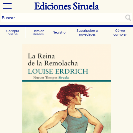
Ediciones Siruela
Suscripción a
Cómo
Compra
Lista de
Registro
online
deseos
novedades
comprar