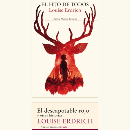
HABILITAR TODO
RECHAZAR TODO
Cookies necesarias
Estas cookies son necesarias para que nuestro sitio
web funcione y no es posible deshabilitarlas desde
nuestro sistema. Es posible hacerlo desde el
navegador, pero en ese caso es posible que algunas
áreas de nuestra web dejen de funcionar
correctamente.
Cookies de rendimiento y analíticas
Estas cookies se utilizan para mejorar su experiencia
de navegación y optimizar el funcionamiento de
nuestro sitio web. Almacenan configuraciones de
servicios para que no tenga que reconfigurarlos cada
vez que nos visita. La información es agregada y, por lo
tanto, es anónima.
Cookies de publicidad y redes sociales
Estas cookies son gestionadas por nuestros socios
publicitarios y se utilizan para mostrar publicidad
relevante para sus intereses en otros sitios. No
almacenan directamente información personal sino
que se basan en la identificación única de su
navegador y dispositivo de internet.