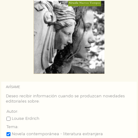
AVÍSAME
Deseo recibir información cuando se produzcan novedades
editoriales sobre:
Autor:
Louise Erdrich
Tema:
Novela contemporánea - literatura extranjera